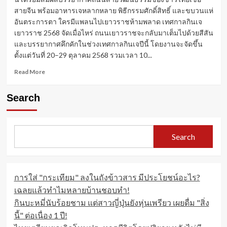
สายจีน พร้อมอาหารเจหลากหลาย พิธีกรรมศักดิ์สิทธิ์ และขบวนแห่
อันตระการตา ใครมีแพลนไปเยาวราชห้ามพลาด เทศกาลกินเจ
เยาวราช 2568 จัดเมื่อไหร่ ถนนเยาวราชจะกลับมาเต็มไปด้วยสีสัน
และบรรยากาศคึกคักในช่วงเทศกาลกินเจปีนี้ โดยงานจะจัดขึ้น
ตั้งแต่วันที่ 20–29 ตุลาคม 2568 รวมเวลา 10...
Read
Read More
more
about
Search
เทศกาล
กิน
เจ
เยาวราช
Search
2568
กลับ
มา
อย่าง
การใส่ "กระเทียม" ลงในถังข้าวสาร มีประโยชน์อะไร?
ยิ่ง
ใหญ่!
เฉลยแล้วทำไมหลายบ้านชอบทำ!
อิ่ม
กินบะหมี่นับร้อยชาม แต่สาวญี่ปุ่นยังหุ่นเพรียว เผยดื่ม "สิ่ง
บุญ
นี้" ต่อเนื่อง 1 ปี!
อิ่ม
ท้อง