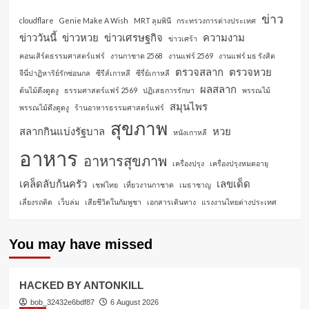
ข่าว
cloudflare
Genie Make A Wish
MRT ลุมพินี
กระทรวงการต่างประเทศ
ข่าววันนี้
ข่าวหวย
ข่าวเศรษฐกิจ
ความงาม
ข่าวเศร้า
คอนเสิร์ตธรรมศาสตร์แฟร์
งานกาชาด 2568
งานแฟร์ 2569
งานแฟร์ มธ รังสิต
ตรวจสลาก
ตรวจหวย
จีนี่ปาฏิหาริย์รักซ่อนกล
ซีรีส์เกาหลี
ซีรี่ย์เกาหลี
ผลสลาก
ต้นไม้ดึงดูดงู
ธรรมศาสตร์แฟร์ 2569
ปฏิเสธการรักษา
พรรณไม้
สมุนไพร
พรรณไม้ดึงดูดงู
ร้านอาหารธรรมศาสตร์แฟร์
สุขภาพ
สลากกินแบ่งรัฐบาล
หวย
หนังเกาหลี
อาหาร
อาหารสุขภาพ
เครื่องปรุง
เครื่องปรุงหมดอายุ
เคล็ดลับก้นครัว
เลขเด็ด
เชฟไทย
เที่ยวงานกาชาด
เมธาชาญ
เลี่ยงรถติด
เว็บล่ม
เสียชีวิตในกัมพูชา
เอกสารเดินทาง
แรงงานไทยต่างประเทศ
You may have missed
HACKED BY ANTONKILL
bob_32432e6bdf87
6 August 2026