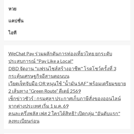
หวย
แคปชั่น
ไอที
WeChat Pay ร่วมผลักดันการท่องเที่ยวไทย ยกระดับ
ประสบการณ์ "Pay Like a Local"
DBD จัดงาน "แฟรนไชส์สร้างอาชีพ" โรดโชว์ครั้งที่ 3
กระตุ้นเศรษฐกิจอีสานตอนบน
เวียตเจ็ทจับมือ OR หนุนใช้ “น้ำมัน SAF” พร้อมเตรียมขยาย
2 เส้นทาง “Green Route” ดีเดย์ 2569
เช็กข่าวชัวร์ : กรมศุลฯ ประกาศเก็บภาษีสั่งของออนไลน์
จากต่างประเทศ เริ่ม 1 ม.ค. 69
คนละครึ่งพลัส เฟส 2 ใครได้สิทธิ? เปิดกลุ่ม "อันดับแรก"
ลงทะเบียนก่อน