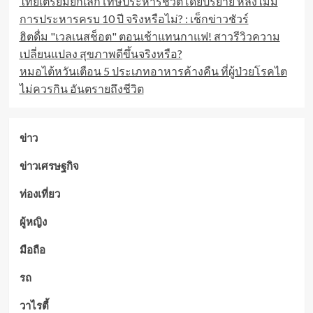
ไทยเตรียมยกเลิกโทษประหารชีวิตโดยปริยาย หลังไม่มี
10
การประหารครบ 10 ปี จริงหรือไม่? : เช็กข่าวชัวร์
วัน
ฮิตดื่ม "เวลเนสช็อต" ตอนเช้าแทนกาแฟ! สาวรีวิวความ
10
คืน
เปลี่ยนแปลง สุขภาพดีขึ้นจริงหรือ?
หมอไต้หวันเตือน 5 ประเภทอาหารค้างคืน ที่ผู้ป่วยโรคไต
ไม่ควรกิน อันตรายถึงชีวิต
ข่าว
ข่าวเศรษฐกิจ
ท่องเที่ยว
ผู้หญิง
มือถือ
รถ
วาไรตี้