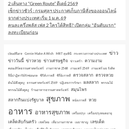
2 เส้นทาง “Green Route” ดีเดย์ 2569
เช็กข่าวชัวร์ : กรมศุลฯ ประกาศเก็บภาษีสั่งของออนไลน์
จากต่างประเทศ เริ่ม 1 ม.ค. 69
คนละครึ่งพลัส เฟส 2 ใครได้สิทธิ? เปิดกลุ่ม "อันดับแรก"
ลงทะเบียนก่อน
ข่าว
cloudflare
Genie Make A Wish
MRT ลุมพินี
กระทรวงการต่างประเทศ
ข่าววันนี้
ข่าวหวย
ข่าวเศรษฐกิจ
ความงาม
ข่าวเศร้า
คอนเสิร์ตธรรมศาสตร์แฟร์
งานกาชาด 2568
งานแฟร์ 2569
งานแฟร์ มธ รังสิต
ตรวจสลาก
ตรวจหวย
จีนี่ปาฏิหาริย์รักซ่อนกล
ซีรีส์เกาหลี
ซีรี่ย์เกาหลี
ผลสลาก
ต้นไม้ดึงดูดงู
ธรรมศาสตร์แฟร์ 2569
ปฏิเสธการรักษา
พรรณไม้
สมุนไพร
พรรณไม้ดึงดูดงู
ร้านอาหารธรรมศาสตร์แฟร์
สุขภาพ
สลากกินแบ่งรัฐบาล
หวย
หนังเกาหลี
อาหาร
อาหารสุขภาพ
เครื่องปรุง
เครื่องปรุงหมดอายุ
เคล็ดลับก้นครัว
เลขเด็ด
เชฟไทย
เที่ยวงานกาชาด
เมธาชาญ