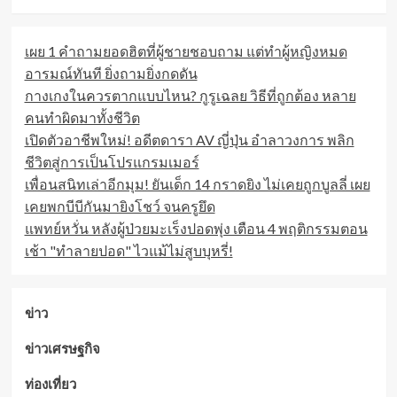
แก๊ส
โซ
เผย 1 คำถามยอดฮิตที่ผู้ชายชอบถาม แต่ทำผู้หญิงหมด
ฮอล์
ปรับ
อารมณ์ทันที ยิ่งถามยิ่งกดดัน
ขึ้น
กางเกงในควรตากแบบไหน? กูรูเฉลย วิธีที่ถูกต้อง หลาย
50
คนทำผิดมาทั้งชีวิต
สตางค์
เปิดตัวอาชีพใหม่! อดีตดารา AV ญี่ปุ่น อำลาวงการ พลิก
ชีวิตสู่การเป็นโปรแกรมเมอร์
เพื่อนสนิทเล่าอีกมุม! ยันเด็ก 14 กราดยิง ไม่เคยถูกบูลลี่ เผย
เคยพกบีบีกันมายิงโชว์ จนครูยึด
แพทย์หวั่น หลังผู้ป่วยมะเร็งปอดพุ่ง เตือน 4 พฤติกรรมตอน
เช้า "ทำลายปอด" ไวแม้ไม่สูบบุหรี่!
ข่าว
ข่าวเศรษฐกิจ
ท่องเที่ยว