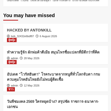
เลี่ยงรถติด
เว็บล่ม
เสียชีวิตในกัมพูชา
เอกสารเดินทาง
แรงงานไทยต่างประเทศ
You may have missed
HACKED BY ANTONKILL
bob_32432e6bdf87
6 August 2026
ผู้หญิง
ทำความรู้จัก ผักพ่อค้าตีเมีย สมุนไพรชื่อแปลกที่มีดีกว่าที่คิด
admin
28 May 2026
ผู้หญิง
อัปเดต “ไวรัสฮันตา” โรคระบาดจากหนูที่ทั่วโลกจับตา กรม
ควบคุมโรคยันไทยยังไม่พบผู้ติดเชื้อ
admin
12 May 2026
ข่าว
วันพืชมงคล 2569 ใครหยุดบ้าง? สรุปชัด ราชการ-ธนาคาร-
เอกชน