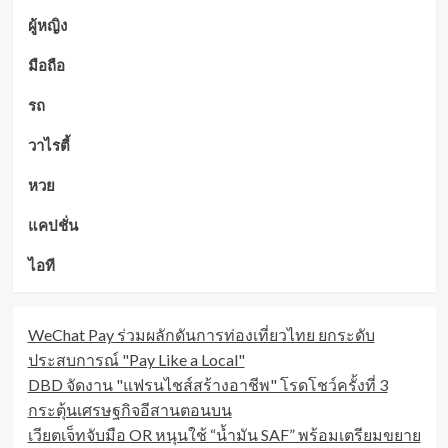
ผู้หญิง
มือถือ
รถ
วาไรตี้
หวย
แคปชั่น
ไอที
WeChat Pay ร่วมผลักดันการท่องเที่ยวไทย ยกระดับ
ประสบการณ์ "Pay Like a Local"
DBD จัดงาน "แฟรนไชส์สร้างอาชีพ" โรดโชว์ครั้งที่ 3
กระตุ้นเศรษฐกิจอีสานตอนบน
เวียตเจ็ทจับมือ OR หนุนใช้ “น้ำมัน SAF” พร้อมเตรียมขยาย