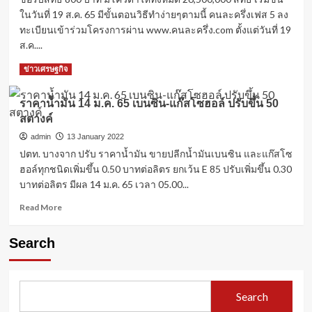
ในวันที่ 19 ส.ค. 65 มีขั้นตอนวิธีทำง่ายๆตามนี้ คนละครึ่งเฟส 5 ลง
ทะเบียนเข้าร่วมโครงการผ่าน www.คนละครึ่ง.com ตั้งแต่วันที่ 19
ส.ค....
Read
Read More
ข่าวเศรษฐกิจ
more
about
ราคาน้ำมัน 14 ม.ค. 65 เบนซิน-แก๊สโซฮอล์ ปรับขึ้น 50
วิธี
สตางค์
ลง
ทะเบียน
admin
13 January 2022
คนละ
ปตท. บางจาก ปรับ ราคาน้ำมัน ขายปลีกน้ำมันเบนซิน และแก๊สโซ
ครึ่ง
ฮอล์ทุกชนิดเพิ่มขึ้น 0.50 บาทต่อลิตร ยกเว้น E 85 ปรับเพิ่มขึ้น 0.30
ผ่าน
บาทต่อลิตร มีผล 14 ม.ค. 65 เวลา 05.00...
เว็บไซต์
www.คนละ
Read
Read More
ครึ่ง.com
more
about
Search
ราคา
น้ำมัน
14
ม.ค.
Search
65
เบนซิน-