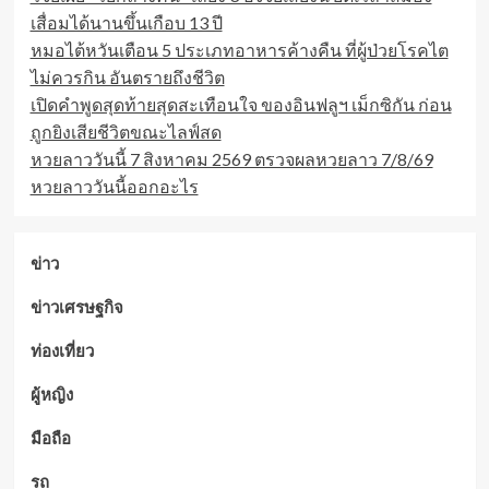
ถึง
เสื่อมได้นานขึ้นเกือบ 13 ปี
เขย่า
อินเทอร์เน็ต
หมอไต้หวันเตือน 5 ประเภทอาหารค้างคืน ที่ผู้ป่วยโรคไต
ทั่ว
ไม่ควรกิน อันตรายถึงชีวิต
โลก!
เปิดคำพูดสุดท้ายสุดสะเทือนใจ ของอินฟลูฯ เม็กซิกัน ก่อน
ถูกยิงเสียชีวิตขณะไลฟ์สด
หวยลาววันนี้ 7 สิงหาคม 2569 ตรวจผลหวยลาว 7/8/69
หวยลาววันนี้ออกอะไร
ข่าว
ข่าวเศรษฐกิจ
ท่องเที่ยว
ผู้หญิง
มือถือ
รถ