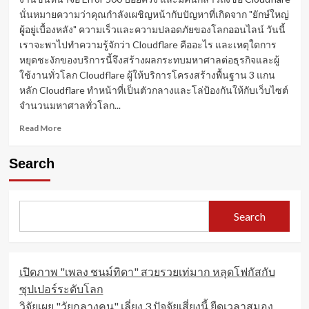
นั่นหมายความว่าคุณกำลังเผชิญหน้ากับปัญหาที่เกิดจาก "ยักษ์ใหญ่
ผู้อยู่เบื้องหลัง" ความเร็วและความปลอดภัยของโลกออนไลน์ วันนี้
เราจะพาไปทำความรู้จักว่า Cloudflare คืออะไร และเหตุใดการ
หยุดชะงักของบริการนี้จึงสร้างผลกระทบมหาศาลต่อธุรกิจและผู้
ใช้งานทั่วโลก Cloudflare ผู้ให้บริการโครงสร้างพื้นฐาน 3 แกน
หลัก Cloudflare ทำหน้าที่เป็นตัวกลางและโล่ป้องกันให้กับเว็บไซต์
จำนวนมหาศาลทั่วโลก...
Read
Read More
more
about
Search
Cloudflare
คือ
อะไร?
ทำไม
Search
การ
“ล่ม”
ของ
ยักษ์
เปิดภาพ "เพลง ชนม์ทิดา" สวยรวยเท่มาก หลุดโฟกัสกับ
ใหญ่
ราย
ซุปเปอร์ระดับโลก
นี้
วิจัยเผย "วัยกลางคน" เลี่ยง 3 ปัจจัยเสี่ยงนี้ ยืดเวลาสมอง