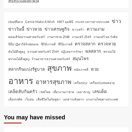
ข่าว
cloudflare
Genie Make A Wish
MRT ลุมพินี
กระทรวงการต่างประเทศ
ข่าววันนี้
ข่าวหวย
ข่าวเศรษฐกิจ
ความงาม
ข่าวเศร้า
คอนเสิร์ตธรรมศาสตร์แฟร์
งานกาชาด 2568
งานแฟร์ 2569
งานแฟร์ มธ รังสิต
ตรวจสลาก
ตรวจหวย
จีนี่ปาฏิหาริย์รักซ่อนกล
ซีรีส์เกาหลี
ซีรี่ย์เกาหลี
ผลสลาก
ต้นไม้ดึงดูดงู
ธรรมศาสตร์แฟร์ 2569
ปฏิเสธการรักษา
พรรณไม้
สมุนไพร
พรรณไม้ดึงดูดงู
ร้านอาหารธรรมศาสตร์แฟร์
สุขภาพ
สลากกินแบ่งรัฐบาล
หวย
หนังเกาหลี
อาหาร
อาหารสุขภาพ
เครื่องปรุง
เครื่องปรุงหมดอายุ
เคล็ดลับก้นครัว
เลขเด็ด
เชฟไทย
เที่ยวงานกาชาด
เมธาชาญ
เลี่ยงรถติด
เว็บล่ม
เสียชีวิตในกัมพูชา
เอกสารเดินทาง
แรงงานไทยต่างประเทศ
You may have missed