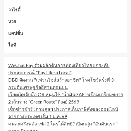
วาไรตี้
หวย
แคปชั่น
ไอที
WeChat Pay ร่วมผลักดันการท่องเที่ยวไทย ยกระดับ
ประสบการณ์ "Pay Like a Local"
DBD จัดงาน "แฟรนไชส์สร้างอาชีพ" โรดโชว์ครั้งที่ 3
กระตุ้นเศรษฐกิจอีสานตอนบน
เวียตเจ็ทจับมือ OR หนุนใช้ “น้ำมัน SAF” พร้อมเตรียมขยาย
2 เส้นทาง “Green Route” ดีเดย์ 2569
เช็กข่าวชัวร์ : กรมศุลฯ ประกาศเก็บภาษีสั่งของออนไลน์
จากต่างประเทศ เริ่ม 1 ม.ค. 69
คนละครึ่งพลัส เฟส 2 ใครได้สิทธิ? เปิดกลุ่ม "อันดับแรก"
ลงทะเบียนก่อน