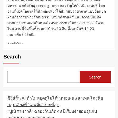
มหาราช กษัตริย์ผู้วางรากฐานความเจริญให้กับเมืองลพบุรี โดย
งานนี้เปิดโอกาสให้นักท่องเที่ยวได้สัมผัสบรรยากาศแบบย้อนยุค
ผ่านกิจกรรมทางวัฒนธรรม ประวัติศาสตร์ และความบันเทิง
มากมาย งานแผ่นดินสมเด็จพระนารายณ์มหาราช 2568 จัดวัน
ไหน งานนี้จัดขึ้นทั้งหมด 10 วัน 10 คืน ตั้งแต่วันที่ 14-23
กุมภาพันธ์ 2568...
Read
Read More
more
about
Search
งาน
แผ่น
ดิน
สมเด็จ
Search
พระ
นารายณ์
มหาราช
2568
ซีรีส์สั้น AI ทำไมหยุดดูไม่ได้! หมอเผย 3 สาเหตุ ใครคือ
จังหวัด
ลพบุรี
กลุ่มเสี่ยงที่ "เสพติด" ง่ายที่สุด
"ปูเป้ รามาวดี" ฉลองวันเกิด 48 ปีเรียบง่ายอบอุ่นกับ
ครอบครัว ลูกสาวสวยมาก