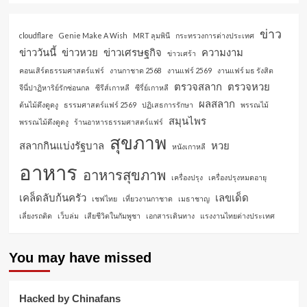
ข่าว
cloudflare
Genie Make A Wish
MRT ลุมพินี
กระทรวงการต่างประเทศ
ข่าววันนี้
ข่าวหวย
ข่าวเศรษฐกิจ
ความงาม
ข่าวเศร้า
คอนเสิร์ตธรรมศาสตร์แฟร์
งานกาชาด 2568
งานแฟร์ 2569
งานแฟร์ มธ รังสิต
ตรวจสลาก
ตรวจหวย
จีนี่ปาฏิหาริย์รักซ่อนกล
ซีรีส์เกาหลี
ซีรี่ย์เกาหลี
ผลสลาก
ต้นไม้ดึงดูดงู
ธรรมศาสตร์แฟร์ 2569
ปฏิเสธการรักษา
พรรณไม้
สมุนไพร
พรรณไม้ดึงดูดงู
ร้านอาหารธรรมศาสตร์แฟร์
สุขภาพ
สลากกินแบ่งรัฐบาล
หวย
หนังเกาหลี
อาหาร
อาหารสุขภาพ
เครื่องปรุง
เครื่องปรุงหมดอายุ
เคล็ดลับก้นครัว
เลขเด็ด
เชฟไทย
เที่ยวงานกาชาด
เมธาชาญ
เลี่ยงรถติด
เว็บล่ม
เสียชีวิตในกัมพูชา
เอกสารเดินทาง
แรงงานไทยต่างประเทศ
You may have missed
Hacked by Chinafans