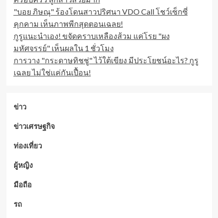
"บอย ภิษณุ" ร้องโดนสาวปริศนา VDO Call โชว์เซ็กซี่
คุกคาม เห็นภาพพีกสุดตอนเฉลย!
กูรูแนะนำเอง! ขจัดคราบเหลืองส้วม แค่โรย "ผง
มหัศจรรย์" เห็นผลใน 1 ชั่วโมง
การวาง "กระดาษทิชชู่" ไว้ใต้เขียง มีประโยชน์อะไร? กูรู
เฉลย ไม่ใช่แค่กันเปื้อน!
ข่าว
ข่าวเศรษฐกิจ
ท่องเที่ยว
ผู้หญิง
มือถือ
รถ