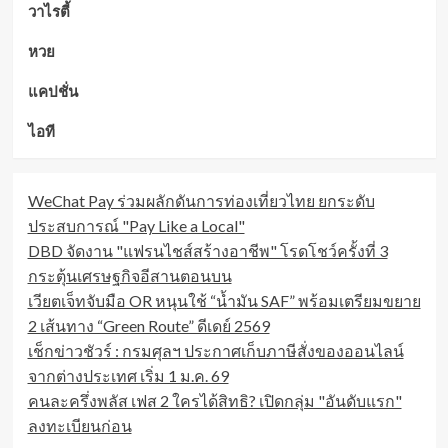
วาไรตี้
หวย
แคปชั่น
ไอที
WeChat Pay ร่วมผลักดันการท่องเที่ยวไทย ยกระดับ
ประสบการณ์ "Pay Like a Local"
DBD จัดงาน "แฟรนไชส์สร้างอาชีพ" โรดโชว์ครั้งที่ 3
กระตุ้นเศรษฐกิจอีสานตอนบน
เวียตเจ็ทจับมือ OR หนุนใช้ “น้ำมัน SAF” พร้อมเตรียมขยาย
2 เส้นทาง “Green Route” ดีเดย์ 2569
เช็กข่าวชัวร์ : กรมศุลฯ ประกาศเก็บภาษีสั่งของออนไลน์
จากต่างประเทศ เริ่ม 1 ม.ค. 69
คนละครึ่งพลัส เฟส 2 ใครได้สิทธิ? เปิดกลุ่ม "อันดับแรก"
ลงทะเบียนก่อน