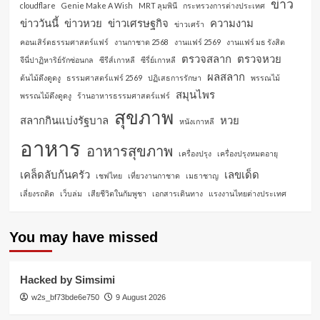
ข่าว
cloudflare
Genie Make A Wish
MRT ลุมพินี
กระทรวงการต่างประเทศ
ข่าววันนี้
ข่าวหวย
ข่าวเศรษฐกิจ
ความงาม
ข่าวเศร้า
คอนเสิร์ตธรรมศาสตร์แฟร์
งานกาชาด 2568
งานแฟร์ 2569
งานแฟร์ มธ รังสิต
ตรวจสลาก
ตรวจหวย
จีนี่ปาฏิหาริย์รักซ่อนกล
ซีรีส์เกาหลี
ซีรี่ย์เกาหลี
ผลสลาก
ต้นไม้ดึงดูดงู
ธรรมศาสตร์แฟร์ 2569
ปฏิเสธการรักษา
พรรณไม้
สมุนไพร
พรรณไม้ดึงดูดงู
ร้านอาหารธรรมศาสตร์แฟร์
สุขภาพ
สลากกินแบ่งรัฐบาล
หวย
หนังเกาหลี
อาหาร
อาหารสุขภาพ
เครื่องปรุง
เครื่องปรุงหมดอายุ
เคล็ดลับก้นครัว
เลขเด็ด
เชฟไทย
เที่ยวงานกาชาด
เมธาชาญ
เลี่ยงรถติด
เว็บล่ม
เสียชีวิตในกัมพูชา
เอกสารเดินทาง
แรงงานไทยต่างประเทศ
You may have missed
Hacked by Simsimi
w2s_bf73bde6e750
9 August 2026