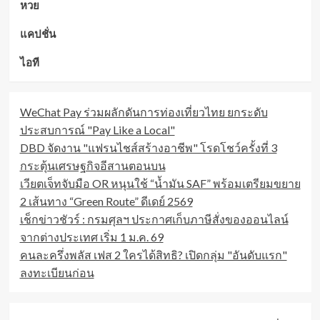
หวย
แคปชั่น
ไอที
WeChat Pay ร่วมผลักดันการท่องเที่ยวไทย ยกระดับ
ประสบการณ์ "Pay Like a Local"
DBD จัดงาน "แฟรนไชส์สร้างอาชีพ" โรดโชว์ครั้งที่ 3
กระตุ้นเศรษฐกิจอีสานตอนบน
เวียตเจ็ทจับมือ OR หนุนใช้ “น้ำมัน SAF” พร้อมเตรียมขยาย
2 เส้นทาง “Green Route” ดีเดย์ 2569
เช็กข่าวชัวร์ : กรมศุลฯ ประกาศเก็บภาษีสั่งของออนไลน์
จากต่างประเทศ เริ่ม 1 ม.ค. 69
คนละครึ่งพลัส เฟส 2 ใครได้สิทธิ? เปิดกลุ่ม "อันดับแรก"
ลงทะเบียนก่อน