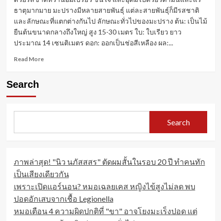
ธาตุมากมาย มะปรางมีหลายสายพันธุ์ แต่ละสายพันธุ์ก็มีรสชาติ
และลักษณะที่แตกต่างกันไป ลักษณะทั่วไปของมะปราง ต้น: เป็นไม้
ยืนต้นขนาดกลางถึงใหญ่ สูง 15-30 เมตร ใบ: ใบเรียว ยาว
ประมาณ 14 เซนติเมตร ดอก: ออกเป็นช่อสีเหลือง ผล:...
Read
Read More
more
about
Search
มะปราง:
ผล
ไม้
ไทย
Search
รสชาติ
หวาน
อม
เปรี้ยว
ภาพล่าสุด! "นิว นภัสสสร" ตัดผมสั้นในรอบ 20 ปี ทำคนทัก
สรรพคุณ
หลาก
เป็นเสียงเดียวกัน
หลาย
เพราะเปิดแอร์นอน? หมอเฉลยเคส หญิงไข้สูงไม่ลด พบ
ปอดอักเสบจากเชื้อ Legionella
หมอเตือน 4 ความผิดปกติที่ "ขา" อาจโยงมะเร็งปอด แต่