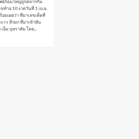
ัพย์ก้อนใหญ่ถูกสลากกิน
ขท้าย 10 งวดวันที่ 1 เม.ย.
อมเผยว่า ที่มาเลขเด็ดที่
แวว จ๊กมก ที่มาเข้าฝัน
 เอ็ม บุษราคัม โดย...
ad
re
out
รยา
ำ
วจ
ย
พย์
น
่
ก
าม