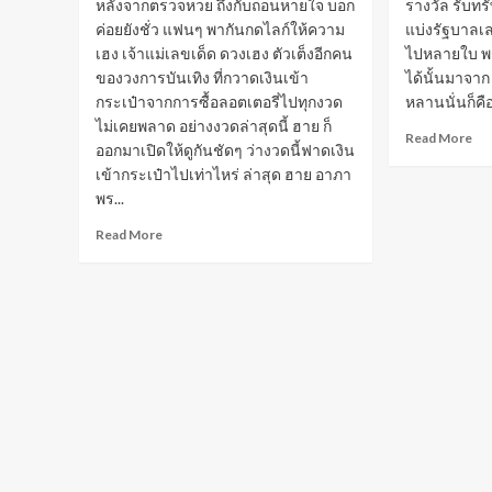
หลังจากตรวจหวย ถึงกับถอนหายใจ บอก
รางวัล รับทร
ค่อยยังชั่ว แฟนๆ พากันกดไลก์ให้ความ
แบ่งรัฐบาลเล
เฮง เจ้าแม่เลขเด็ด ดวงเฮง ตัวเต็งอีกคน
ไปหลายใบ พร้
ของวงการบันเทิง ที่กวาดเงินเข้า
ได้นั้นมาจาก 
กระเป๋าจากการซื้อลอตเตอรี่ไปทุกงวด
หลานนั่นก็คือ
ไม่เคยพลาด อย่างงวดล่าสุดนี้ ฮาย ก็
Re
Read More
ออกมาเปิดให้ดูกันชัดๆ ว่างวดนี้ฟาดเงิน
mo
เข้ากระเป๋าไปเท่าไหร่ ล่าสุด ฮาย อาภา
ab
พร...
ภร
หม่
Read
Read More
ตร
more
หว
about
รับ
เลข
ทรั
เด็ด
ก้อ
ฮาย
ใหญ
อาภา
จา
พร
คว
ดวง
ฝัน
เฮง
สุด
ตรวจ
หวย