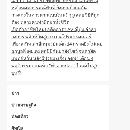
เผย 1 คำถามยอดฮิตที่ผู้ชายชอบถาม แต่ทำผู้
หญิงหมดอารมณ์ทันที ยิ่งถามยิ่งกดดัน
กางเกงในควรตากแบบไหน? กูรูเฉลย วิธีที่ถูก
ต้อง หลายคนทำผิดมาทั้งชีวิต
เปิดตัวอาชีพใหม่! อดีตดารา AV ญี่ปุ่น อำลา
วงการ พลิกชีวิตสู่การเป็นโปรแกรมเมอร์
เพื่อนสนิทเล่าอีกมุม! ยันเด็ก 14 กราดยิง ไม่เคย
ถูกบูลลี่ เผยเคยพกบีบีกันมายิงโชว์ จนครูยึด
แพทย์หวั่น หลังผู้ป่วยมะเร็งปอดพุ่ง เตือน 4
พฤติกรรมตอนเช้า "ทำลายปอด" ไวแม้ไม่สูบ
บุหรี่!
ข่าว
ข่าวเศรษฐกิจ
ท่องเที่ยว
ผู้หญิง