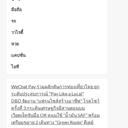
มือถือ
รถ
วาไรตี้
หวย
แคปชั่น
ไอที
WeChat Pay ร่วมผลักดันการท่องเที่ยวไทย ยก
ระดับประสบการณ์ "Pay Like a Local"
DBD จัดงาน "แฟรนไชส์สร้างอาชีพ" โรดโชว์
ครั้งที่ 3 กระตุ้นเศรษฐกิจอีสานตอนบน
เวียตเจ็ทจับมือ OR หนุนใช้ “น้ำมัน SAF” พร้อม
เตรียมขยาย 2 เส้นทาง “Green Route” ดีเดย์