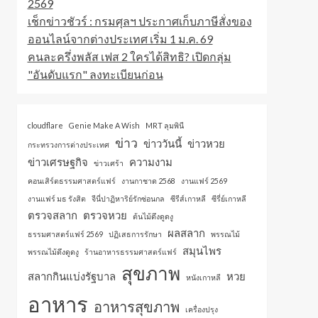
2569
เช็กข่าวชัวร์ : กรมศุลฯ ประกาศเก็บภาษีสั่งของ
ออนไลน์จากต่างประเทศ เริ่ม 1 ม.ค. 69
คนละครึ่งพลัส เฟส 2 ใครได้สิทธิ? เปิดกลุ่ม
"อันดับแรก" ลงทะเบียนก่อน
cloudflare
Genie Make A Wish
MRT ลุมพินี
ข่าว
ข่าววันนี้
ข่าวหวย
กระทรวงการต่างประเทศ
ข่าวเศรษฐกิจ
ความงาม
ข่าวเศร้า
คอนเสิร์ตธรรมศาสตร์แฟร์
งานกาชาด 2568
งานแฟร์ 2569
งานแฟร์ มธ รังสิต
จีนี่ปาฏิหาริย์รักซ่อนกล
ซีรีส์เกาหลี
ซีรี่ย์เกาหลี
ตรวจสลาก
ตรวจหวย
ต้นไม้ดึงดูดงู
ผลสลาก
ธรรมศาสตร์แฟร์ 2569
ปฏิเสธการรักษา
พรรณไม้
สมุนไพร
พรรณไม้ดึงดูดงู
ร้านอาหารธรรมศาสตร์แฟร์
สุขภาพ
สลากกินแบ่งรัฐบาล
หวย
หนังเกาหลี
อาหาร
อาหารสุขภาพ
เครื่องปรุง