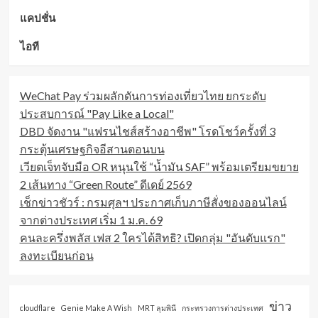
แคปชั่น
ไอที
WeChat Pay ร่วมผลักดันการท่องเที่ยวไทย ยกระดับ
ประสบการณ์ "Pay Like a Local"
DBD จัดงาน "แฟรนไชส์สร้างอาชีพ" โรดโชว์ครั้งที่ 3
กระตุ้นเศรษฐกิจอีสานตอนบน
เวียตเจ็ทจับมือ OR หนุนใช้ “น้ำมัน SAF” พร้อมเตรียมขยาย
2 เส้นทาง “Green Route” ดีเดย์ 2569
เช็กข่าวชัวร์ : กรมศุลฯ ประกาศเก็บภาษีสั่งของออนไลน์
จากต่างประเทศ เริ่ม 1 ม.ค. 69
คนละครึ่งพลัส เฟส 2 ใครได้สิทธิ? เปิดกลุ่ม "อันดับแรก"
ลงทะเบียนก่อน
ข่าว
cloudflare
Genie Make A Wish
MRT ลุมพินี
กระทรวงการต่างประเทศ