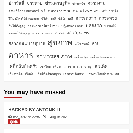
ข่าววันนี้
ข่าวหวย
ข่าวเศรษฐกิจ
ความงาม
ข่าวเศร้า
คอนเสิร์ตธรรมศาสตร์แฟร์
งานกาชาด 2568
งานแฟร์ 2569
งานแฟร์ มธ รังสิต
ตรวจสลาก
ตรวจหวย
จีนี่ปาฏิหาริย์รักซ่อนกล
ซีรีส์เกาหลี
ซีรี่ย์เกาหลี
ผลสลาก
ต้นไม้ดึงดูดงู
ธรรมศาสตร์แฟร์ 2569
ปฏิเสธการรักษา
พรรณไม้
สมุนไพร
พรรณไม้ดึงดูดงู
ร้านอาหารธรรมศาสตร์แฟร์
สุขภาพ
สลากกินแบ่งรัฐบาล
หวย
หนังเกาหลี
อาหาร
อาหารสุขภาพ
เครื่องปรุง
เครื่องปรุงหมดอายุ
เคล็ดลับก้นครัว
เลขเด็ด
เชฟไทย
เที่ยวงานกาชาด
เมธาชาญ
เลี่ยงรถติด
เว็บล่ม
เสียชีวิตในกัมพูชา
เอกสารเดินทาง
แรงงานไทยต่างประเทศ
You may have missed
HACKED BY ANTONKILL
bob_32432e6bdf87
6 August 2026
ผู้หญิง