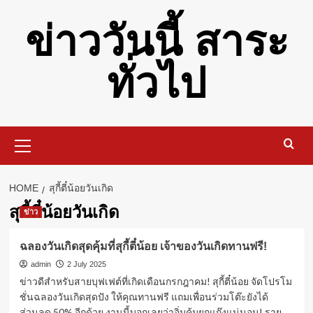
Skip
ข่าววันนี้ สาระ
to
content
ทั่วไป
Primary
Menu
HOME
สุกี้ตี๋น้อยวันเกิด
สุกี้ตี๋น้อยวันเกิด
ข่าว
ฉลองวันเกิดสุดคุ้มที่สุกี้ตี๋น้อย เจ้าของวันเกิดทานฟรี!
admin
2 July 2025
ข่าวดีสำหรับสายบุฟเฟต์ที่เกิดเดือนกรกฎาคม! สุกี้ตี๋น้อย จัดโปรโม
ชั่นฉลองวันเกิดสุดปัง ให้คุณทานฟรี แถมเพื่อนร่วมโต๊ะยังได้
ส่วนลด 50% อีกด้วย งานนี้บอกเลยว่าอิ่มคุ้มยกแก๊งแน่นอน! ราย