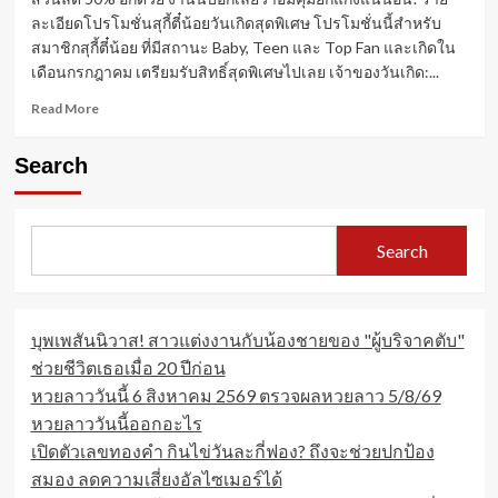
ละเอียดโปรโมชั่นสุกี้ตี๋น้อยวันเกิดสุดพิเศษ โปรโมชั่นนี้สำหรับ
สมาชิกสุกี้ตี๋น้อย ที่มีสถานะ Baby, Teen และ Top Fan และเกิดใน
เดือนกรกฎาคม เตรียมรับสิทธิ์สุดพิเศษไปเลย เจ้าของวันเกิด:...
Read
Read More
more
about
Search
ฉลอง
วัน
เกิด
สุด
Search
คุ้ม
ที่
สุ
กี้
บุพเพสันนิวาส! สาวแต่งงานกับน้องชายของ "ผู้บริจาคตับ"
ตี๋
น้อย
ช่วยชีวิตเธอเมื่อ 20 ปีก่อน
เจ้าของ
หวยลาววันนี้ 6 สิงหาคม 2569 ตรวจผลหวยลาว 5/8/69
วัน
หวยลาววันนี้ออกอะไร
เกิด
ทาน
เปิดตัวเลขทองคำ กินไข่วันละกี่ฟอง? ถึงจะช่วยปกป้อง
ฟรี!
สมอง ลดความเสี่ยงอัลไซเมอร์ได้