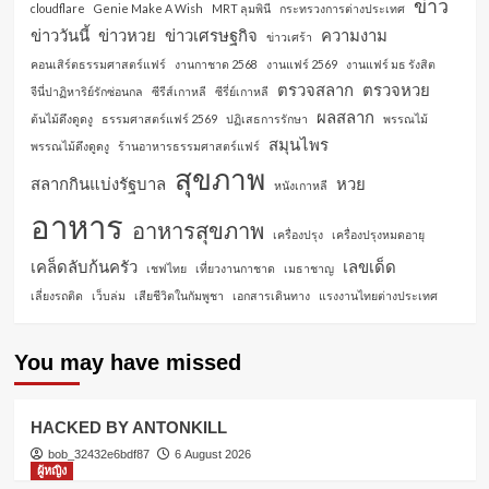
ข่าว
cloudflare
Genie Make A Wish
MRT ลุมพินี
กระทรวงการต่างประเทศ
ข่าววันนี้
ข่าวหวย
ข่าวเศรษฐกิจ
ความงาม
ข่าวเศร้า
คอนเสิร์ตธรรมศาสตร์แฟร์
งานกาชาด 2568
งานแฟร์ 2569
งานแฟร์ มธ รังสิต
ตรวจสลาก
ตรวจหวย
จีนี่ปาฏิหาริย์รักซ่อนกล
ซีรีส์เกาหลี
ซีรี่ย์เกาหลี
ผลสลาก
ต้นไม้ดึงดูดงู
ธรรมศาสตร์แฟร์ 2569
ปฏิเสธการรักษา
พรรณไม้
สมุนไพร
พรรณไม้ดึงดูดงู
ร้านอาหารธรรมศาสตร์แฟร์
สุขภาพ
สลากกินแบ่งรัฐบาล
หวย
หนังเกาหลี
อาหาร
อาหารสุขภาพ
เครื่องปรุง
เครื่องปรุงหมดอายุ
เคล็ดลับก้นครัว
เลขเด็ด
เชฟไทย
เที่ยวงานกาชาด
เมธาชาญ
เลี่ยงรถติด
เว็บล่ม
เสียชีวิตในกัมพูชา
เอกสารเดินทาง
แรงงานไทยต่างประเทศ
You may have missed
HACKED BY ANTONKILL
bob_32432e6bdf87
6 August 2026
ผู้หญิง