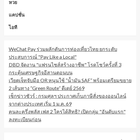
หวย
แคปชั่น
ไอที
WeChat Pay ร่วมผลักดันการท่องเที่ยวไทย ยกระดับ
ประสบการณ์ "Pay Like a Local"
DBD จัดงาน "แฟรนไชส์สร้างอาชีพ" โรดโชว์ครั้งที่ 3
กระตุ้นเศรษฐกิจอีสานตอนบน
เวียตเจ็ทจับมือ OR หนุนใช้ “น้ำมัน SAF” พร้อมเตรียมขยาย
2 เส้นทาง “Green Route” ดีเดย์ 2569
เช็กข่าวชัวร์ : กรมศุลฯ ประกาศเก็บภาษีสั่งของออนไลน์
จากต่างประเทศ เริ่ม 1 ม.ค. 69
คนละครึ่งพลัส เฟส 2 ใครได้สิทธิ? เปิดกลุ่ม "อันดับแรก"
ลงทะเบียนก่อน