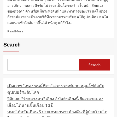
อาจเกิดจากหลายปัจจัย ไม่ว่าจะเป็นโครงสร้างใบหน้า ลักษณะ
ของดวงตา คิ้ว หรือแม้กระทั่งสีหน้าและท่าทางของเรา แต่ไม่ต้อง
กังวลค่ะ เพราะมีหลายวิธีที่เราสามารถปรับลุคให้ดูเป็นมิตร สดใส
และน่าเข้าใกล้มากขึ้นได้ หน้าดุ แก้ยังไง...
Read
Read More
more
about
Search
หน้า
ดุ
แก้
ยัง
Search
ไง?
ปรับ
ลุค
ให้
เปิดภาพ "เพลง ชนม์ทิดา" สวยรวยเท่มาก หลุดโฟกัสกับ
ดู
เป็น
ซุปเปอร์ระดับโลก
มิตร
วิจัยเผย "วัยกลางคน" เลี่ยง 3 ปัจจัยเสี่ยงนี้ ยืดเวลาสมอง
สดใส
เสื่อมได้นานขึ้นเกือบ 13 ปี
น่า
เข้า
หมอไต้หวันเตือน 5 ประเภทอาหารค้างคืน ที่ผู้ป่วยโรคไต
ใกล้