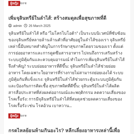
โรค
Read
Read More
ผู้หญิง
more
about
เพิ่มจุลินทรีย์ในลำไส้: สร้างสมดุลเพื่อสุขภาพที่ดี
มะปราง:
ผล
admin
26 March 2025
ไม้
จุลินทรีย์ในลำไส้ หรือ "ไมโครไบโอต้า" เป็นระบบนิเวศน์ที่ซับซ้อน
ไทย
ของจุลินทรีย์หลายล้านล้านตัวที่อาศัยอยู่ในลำไส้ของเรา จุลินทรีย์
รสชาติ
เหล่านี้มีบทบาทสำคัญในการรักษาสุขภาพโดยรวมของเรา ตั้งแต่
หวาน
การย่อยอาหารและการดูดซึมสารอาหาร ไปจนถึงการเสริมสร้าง
อม
เปรี้ยว
ระบบภูมิคุ้มกันและควบคุมอารมณ์ ทำไมการเพิ่มจุลินทรีย์ในลำไส้
สรรพคุณ
จึงสำคัญ? ระบบย่อยอาหารที่ดีขึ้น: จุลินทรีย์ในลำไส้ช่วยย่อย
หลาก
อาหาร โดยเฉพาะใยอาหารที่ร่างกายไม่สามารถย่อยเองได้ ระบบ
หลาย
ภูมิคุ้มกันที่แข็งแรง: จุลินทรีย์ในลำไส้ช่วยกระตุ้นระบบภูมิคุ้มกัน
และป้องกันการติดเชื้อ สุขภาพจิตที่ดีขึ้น: จุลินทรีย์ในลำไส้ผลิต
สารสื่อประสาทที่ส่งผลต่ออารมณ์และพฤติกรรม ลดความเสี่ยงของ
โรคเรื้อรัง: การมีจุลินทรีย์ในลำไส้ที่สมดุลช่วยลดความเสี่ยงของ
โรคเรื้อรัง เช่น โรคอ้วน เบาหวาน...
Read
Read More
ผู้หญิง
more
about
กรดไหลย้อนห้ามกินอะไร? หลีกเลี่ยงอาหารเหล่านี้เพื่อ
เพิ่ม