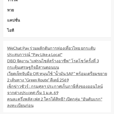
หวย
แคปชั่น
ไอที
WeChat Pay ร่วมผลักดันการท่องเที่ยวไทย ยกระดับ
ประสบการณ์ "Pay Like a Local"
DBD จัดงาน "แฟรนไชส์สร้างอาชีพ" โรดโชว์ครั้งที่ 3
กระตุ้นเศรษฐกิจอีสานตอนบน
เวียตเจ็ทจับมือ OR หนุนใช้ “น้ำมัน SAF” พร้อมเตรียมขยาย
2 เส้นทาง “Green Route” ดีเดย์ 2569
เช็กข่าวชัวร์ : กรมศุลฯ ประกาศเก็บภาษีสั่งของออนไลน์
จากต่างประเทศ เริ่ม 1 ม.ค. 69
คนละครึ่งพลัส เฟส 2 ใครได้สิทธิ? เปิดกลุ่ม "อันดับแรก"
ลงทะเบียนก่อน