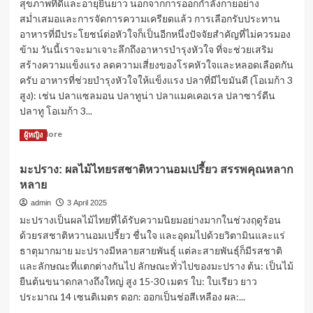
สุขภาพที่ดีและอายุยืนยาว นอกจากการออกกำลังกายอย่าง
เมนู
สม่ำเสมอและการจัดการความเครียดแล้ว การเลือกรับประทาน
อาหาร
เช้า
อาหารที่มีประโยชน์ต่อหัวใจก็เป็นอีกหนึ่งปัจจัยสำคัญที่ไม่ควรมอง
แบบ
ข้าม วันนี้เราจะมาเจาะลึกถึงอาหารบำรุงหัวใจ ที่จะช่วยเสริม
ไม่
สร้างความแข็งแรง ลดความเสี่ยงของโรคหัวใจและหลอดเลือดกัน
ต้อง
ครับ อาหารที่ช่วยบำรุงหัวใจให้แข็งแรง ปลาที่มีไขมันดี (โอเมก้า 3
ใช้
สูง): เช่น ปลาแซลมอน ปลาทูน่า ปลาแมคเคอเรล ปลาซาร์ดีน
เตา
ปลาทู โอเมก้า 3...
Read
Read More
ผู้หญิง
more
about
มะปราง: ผลไม้ไทยรสชาติหวานอมเปรี้ยว สรรพคุณหลาก
อาหาร
หลาย
บำรุง
หัวใจ:
admin
3 April 2025
เติม
มะปรางเป็นผลไม้ไทยที่ได้รับความนิยมอย่างมากในช่วงฤดูร้อน
พลัง
ด้วยรสชาติหวานอมเปรี้ยว ชื่นใจ และอุดมไปด้วยวิตามินและแร่
ให้
ธาตุมากมาย มะปรางมีหลายสายพันธุ์ แต่ละสายพันธุ์ก็มีรสชาติ
หัวใจ
แข็ง
และลักษณะที่แตกต่างกันไป ลักษณะทั่วไปของมะปราง ต้น: เป็นไม้
แรง
ยืนต้นขนาดกลางถึงใหญ่ สูง 15-30 เมตร ใบ: ใบเรียว ยาว
ลด
ประมาณ 14 เซนติเมตร ดอก: ออกเป็นช่อสีเหลือง ผล:...
เสี่ยง