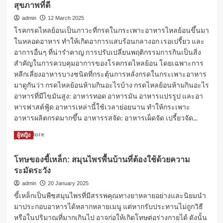
สุขภาพที่ดี
จุลินทรีย์
ใน
admin
12 March 2025
ลำไส้:
โรคกรดไหลย้อนเป็นภาวะที่กรดในกระเพาะอาหารไหลย้อนขึ้นมา
สร้าง
ในหลอดอาหาร ทำให้เกิดอาการแสบร้อนกลางอก เรอเปรี้ยว และ
สมดุล
อาการอื่นๆ ที่น่ารำคาญ การปรับเปลี่ยนพฤติกรรมการกินเป็นสิ่ง
เพื่อ
สุขภาพ
สำคัญในการควบคุมอาการของโรคกรดไหลย้อน โดยเฉพาะการ
ที่
หลีกเลี่ยงอาหารบางชนิดที่กระตุ้นการหลั่งกรดในกระเพาะอาหาร
ดี
มาดูกันว่า กรดไหลย้อนห้ามกินอะไรบ้าง กรดไหลย้อนห้ามกินอะไร
อาหารที่มีไขมันสูง: อาหารทอด อาหารมัน อาหารแปรรูป และอา
หารฟาสต์ฟู้ด อาหารเหล่านี้ใช้เวลาย่อยนาน ทำให้กระเพาะ
อาหารผลิตกรดมากขึ้น อาหารรสจัด: อาหารเผ็ดจัด เปรี้ยวจัด...
Read
Read More
ผู้หญิง
more
about
โทษของขี้เหล็ก: สมุนไพรพื้นบ้านที่ต้องใช้ด้วยความ
กรด
ระมัดระวัง
ไหล
ย้อน
admin
20 January 2025
ห้าม
ขี้เหล็กเป็นพืชสมุนไพรที่มีสรรพคุณทางยาหลายอย่างและนิยมนำ
กิน
มาประกอบอาหารได้หลากหลายเมนู แต่หากรับประทานไม่ถูกวิธี
อะไร?
หรือในปริมาณที่มากเกินไป อาจก่อให้เกิดโทษต่อร่างกายได้ ดังนั้น
หลีก