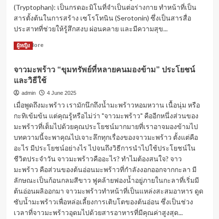
(Tryptophan): เป็นกรดอะมิโนที่จำเป็นต่อร่างกาย ทำหน้าที่เป็น
สารตั้งต้นในการสร้าง เซโรโทนิน (Serotonin) ซึ่งเป็นสารสื่อ
ประสาทที่ช่วยให้รู้สึกสงบ ผ่อนคลาย และมีความสุข...
Read
Read More
ผู้หญิง
more
about
จาวมะพร้าว “ขุมทรัพย์ที่หลายคนมองข้าม” ประโยชน์
9
และวิธีใช้
อาหาร
ช่วย
admin
4 June 2025
ให้
เมื่อพูดถึงมะพร้าว เรามักนึกถึงน้ำมะพร้าวหอมหวาน เนื้อนุ่ม หรือ
นอน
กะทิเข้มข้น แต่คุณรู้หรือไม่ว่า "จาวมะพร้าว" คืออีกหนึ่งส่วนของ
หลับ
มะพร้าวที่เต็มไปด้วยคุณประโยชน์มากมายที่เราอาจมองข้ามไป
สบาย
บอก
บทความนี้จะพาคุณไปเจาะลึกทุกเรื่องของจาวมะพร้าว ตั้งแต่คือ
ลา
อะไร มีประโยชน์อย่างไร ไปจนถึงวิธีการนำไปใช้ประโยชน์ใน
อาการ
ชีวิตประจำวัน จาวมะพร้าวคืออะไร? ทำไมต้องสนใจ? จาว
นอน
มะพร้าว คือส่วนของต้นอ่อนมะพร้าวที่กำลังงอกออกจากกะลา มี
ไม่
ลักษณะเป็นก้อนกลมสีขาว ฟูคล้ายฟองน้ำอยู่ภายในกะลาที่เริ่มมี
หลับ
ต้นอ่อนผลิออกมา จาวมะพร้าวทำหน้าที่เป็นแหล่งสะสมอาหาร ดูด
ซับน้ำมะพร้าวเพื่อหล่อเลี้ยงการเติบโตของต้นอ่อน ซึ่งเป็นช่วง
เวลาที่จาวมะพร้าวอุดมไปด้วยสารอาหารที่มีคุณค่าสูงสุด...