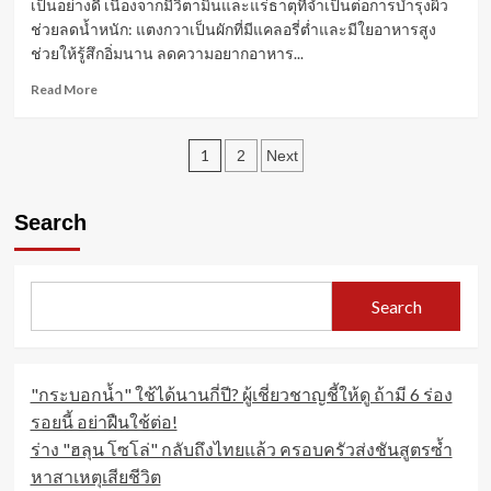
เป็นอย่างดี เนื่องจากมีวิตามินและแร่ธาตุที่จำเป็นต่อการบำรุงผิว
ด้วย
ช่วยลดน้ำหนัก: แตงกวาเป็นผักที่มีแคลอรี่ต่ำและมีใยอาหารสูง
ความ
ช่วยให้รู้สึกอิ่มนาน ลดความอยากอาหาร...
ระมัดระวัง
Read
Read More
more
about
Posts
แตงกวา:
1
2
Next
ผล
pagination
ไม้
สี
Search
เขียว
ดับ
ร้อน
สรรพคุณ
Search
เพียบ
"กระบอกน้ำ" ใช้ได้นานกี่ปี? ผู้เชี่ยวชาญชี้ให้ดู ถ้ามี 6 ร่อง
รอยนี้ อย่าฝืนใช้ต่อ!
ร่าง "ฮลุน โซโล่" กลับถึงไทยแล้ว ครอบครัวส่งชันสูตรซ้ำ
หาสาเหตุเสียชีวิต