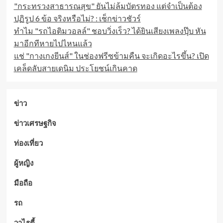
"กระทรวงสาธารณสุข" ยันไม่ล้มบัตรทอง แต่จำเป็นต้อง
ปฏิรูป 6 ข้อ จริงหรือไม่? : เช็กข่าวชัวร์
ทำไม "รถไอติมวอลล์" ชอบวิ่งเร็ว? ได้ยินเสียงเพลงปุ๊บ หัน
มาอีกทีหายไปไหนแล้ว
แช่ "กางเกงยีนส์" ในช่องฟรีซข้ามคืน จะเกิดอะไรขึ้น? เปิด
เคล็ดลับสายเดนิม ประโยชน์เกินคาด
ข่าว
ข่าวเศรษฐกิจ
ท่องเที่ยว
ผู้หญิง
มือถือ
รถ
วาไรตี้