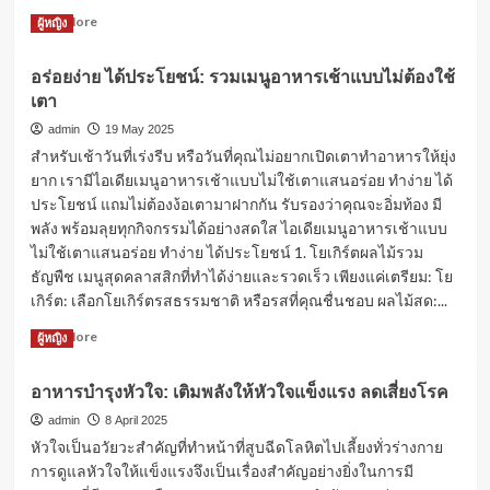
Read
Read More
ผู้หญิง
more
about
อร่อยง่าย ได้ประโยชน์: รวมเมนูอาหารเช้าแบบไม่ต้องใช้
จาว
เตา
มะพร้าว
“ขุมทรัพย์
admin
19 May 2025
ที่
สำหรับเช้าวันที่เร่งรีบ หรือวันที่คุณไม่อยากเปิดเตาทำอาหารให้ยุ่ง
หลาย
ยาก เรามีไอเดียเมนูอาหารเช้าแบบไม่ใช้เตาแสนอร่อย ทำง่าย ได้
คน
ประโยชน์ แถมไม่ต้องง้อเตามาฝากกัน รับรองว่าคุณจะอิ่มท้อง มี
มอง
ข้าม”
พลัง พร้อมลุยทุกกิจกรรมได้อย่างสดใส ไอเดียเมนูอาหารเช้าแบบ
ประโยชน์
ไม่ใช้เตาแสนอร่อย ทำง่าย ได้ประโยชน์ 1. โยเกิร์ตผลไม้รวม
และ
ธัญพืช เมนูสุดคลาสสิกที่ทำได้ง่ายและรวดเร็ว เพียงแค่เตรียม: โย
วิธี
เกิร์ต: เลือกโยเกิร์ตรสธรรมชาติ หรือรสที่คุณชื่นชอบ ผลไม้สด:...
ใช้
Read
Read More
ผู้หญิง
more
about
อาหารบำรุงหัวใจ: เติมพลังให้หัวใจแข็งแรง ลดเสี่ยงโรค
อร่อย
ง่าย
admin
8 April 2025
ได้
หัวใจเป็นอวัยวะสำคัญที่ทำหน้าที่สูบฉีดโลหิตไปเลี้ยงทั่วร่างกาย
ประโยชน์:
การดูแลหัวใจให้แข็งแรงจึงเป็นเรื่องสำคัญอย่างยิ่งในการมี
รวม