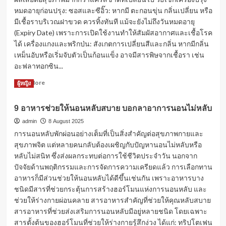
หมดอายุก่อนปรุง: ซอสและซีอิ๊ว: หากมี ตะกอนขุ่น กลิ่นเปลี่ยน หรือ
มีเชื้อราบริเวณฝาขวด ควรทิ้งทันที แม้จะยังไม่ถึงวันหมดอายุ
(Expiry Date) เพราะการเปิดใช้งานทำให้สัมผัสอากาศและเชื้อโรค
ได้ เครื่องแกงและพริกป่น: สังเกตการเปลี่ยนสีและกลิ่น หากมีกลิ่น
เหม็นอับหรือเริ่มจับตัวเป็นก้อนแข็ง อาจมีสารพิษจากเชื้อรา เช่น
อะฟลาทอกซิน...
Read
Read More
ผู้หญิง
more
about
9 อาหารช่วยให้นอนหลับสบาย บอกลาอาการนอนไม่หลับ
อย่า
ชะล่า
admin
8 August 2025
ใจ!
การนอนหลับพักผ่อนอย่างเต็มที่เป็นสิ่งสำคัญต่อสุขภาพกายและ
เครื่อง
สุขภาพจิต แต่หลายคนกลับต้องเผชิญกับปัญหานอนไม่หลับหรือ
ปรุง
หลับไม่สนิท ซึ่งส่งผลกระทบต่อการใช้ชีวิตประจำวัน นอกจาก
หมด
ปัจจัยด้านพฤติกรรมและการจัดการความเครียดแล้ว การเลือกทาน
อายุ
อันตราย
อาหารก็มีส่วนช่วยให้นอนหลับได้ดีขึ้นเช่นกัน เพราะอาหารบาง
กว่า
ชนิดมีสารที่ช่วยกระตุ้นการสร้างฮอร์โมนแห่งการนอนหลับ และ
ที่
ช่วยให้ร่างกายผ่อนคลาย สารอาหารสำคัญที่ช่วยให้คุณหลับสบาย
คิด
สารอาหารที่ช่วยส่งเสริมการนอนหลับมีอยู่หลายชนิด โดยเฉพาะ
สารตั้งต้นของฮอร์โมนที่ช่วยให้ร่างกายรู้สึกง่วง ได้แก่: ทริปโตเฟน