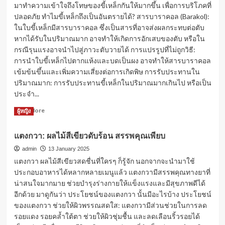
เลี่ยง
มาทำความเข้าใจถึงโทษของขี้เหล็กกันให้มากขึ้น เพื่อการบริโภคที่
อาหาร
ปลอดภัย ทำไมขี้เหล็กถึงเป็นอันตรายได้? สารบาราคอล (Barakol):
เหล่า
ในใบขี้เหล็กมีสารบาราคอล ซึ่งเป็นสารที่อาจส่งผลกระทบต่อตับ
นี้
หากได้รับในปริมาณมาก อาจทำให้เกิดการอักเสบของตับ หรือใน
เพื่อ
กรณีรุนแรงอาจนำไปสู่ภาวะตับวายได้ การแปรรูปที่ไม่ถูกวิธี:
สุขภาพ
การนำใบขี้เหล็กไปตากแห้งและบดเป็นผง อาจทำให้สารบาราคอล
ที่
เข้มข้นขึ้นและเพิ่มความเสี่ยงต่อการเกิดพิษ การรับประทานใน
ดี
ปริมาณมาก: การรับประทานขี้เหล็กในปริมาณมากเกินไป หรือเป็น
ประจำ...
Read
Read More
ผู้หญิง
more
about
แตงกวา: ผลไม้สีเขียวดับร้อน สรรพคุณเพียบ
โทษ
ของ
admin
13 January 2025
ขี้
แตงกวา ผลไม้สีเขียวสดชื่นที่ใครๆ ก็รู้จัก นอกจากจะนำมาใช้
เหล็ก:
ประกอบอาหารได้หลากหลายเมนูแล้ว แตงกวามีสรรพคุณทางยาที่
สมุนไพร
น่าสนใจมากมาย ช่วยบำรุงร่างกายให้แข็งแรงและมีสุขภาพดีได้
พื้น
อีกด้วย มาดูกันว่า ประโยชน์ของแตงกวา นั้นมีอะไรบ้าง ประโยชน์
บ้าน
ที่
ของแตงกวา ช่วยให้ผิวพรรณสดใส: แตงกวามีส่วนช่วยในการลด
ต้อง
รอยแดง รอยคล้ำใต้ตา ช่วยให้ผิวชุ่มชื้น และลดเลือนริ้วรอยได้
ใช้