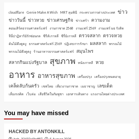
ข่าว
cloudflare
Genie Make A Wish
MRT ลุมพินี
กระทรวงการต่างประเทศ
ข่าววันนี้
ข่าวหวย
ข่าวเศรษฐกิจ
ความงาม
ข่าวเศร้า
คอนเสิร์ตธรรมศาสตร์แฟร์
งานกาชาด 2568
งานแฟร์ 2569
งานแฟร์ มธ รังสิต
ตรวจสลาก
ตรวจหวย
จีนี่ปาฏิหาริย์รักซ่อนกล
ซีรีส์เกาหลี
ซีรี่ย์เกาหลี
ผลสลาก
ต้นไม้ดึงดูดงู
ธรรมศาสตร์แฟร์ 2569
ปฏิเสธการรักษา
พรรณไม้
สมุนไพร
พรรณไม้ดึงดูดงู
ร้านอาหารธรรมศาสตร์แฟร์
สุขภาพ
สลากกินแบ่งรัฐบาล
หวย
หนังเกาหลี
อาหาร
อาหารสุขภาพ
เครื่องปรุง
เครื่องปรุงหมดอายุ
เคล็ดลับก้นครัว
เลขเด็ด
เชฟไทย
เที่ยวงานกาชาด
เมธาชาญ
เลี่ยงรถติด
เว็บล่ม
เสียชีวิตในกัมพูชา
เอกสารเดินทาง
แรงงานไทยต่างประเทศ
You may have missed
HACKED BY ANTONKILL