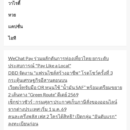
วาไรตี้
หวย
แคปชั่น
ไอที
WeChat Pay ร่วมผลักดันการท่องเที่ยวไทย ยกระดับ
ประสบการณ์ "Pay Like a Local"
DBD จัดงาน "แฟรนไชส์สร้างอาชีพ" โรดโชว์ครั้งที่ 3
กระตุ้นเศรษฐกิจอีสานตอนบน
เวียตเจ็ทจับมือ OR หนุนใช้ “น้ำมัน SAF” พร้อมเตรียมขยาย
2 เส้นทาง “Green Route” ดีเดย์ 2569
เช็กข่าวชัวร์ : กรมศุลฯ ประกาศเก็บภาษีสั่งของออนไลน์
จากต่างประเทศ เริ่ม 1 ม.ค. 69
คนละครึ่งพลัส เฟส 2 ใครได้สิทธิ? เปิดกลุ่ม "อันดับแรก"
ลงทะเบียนก่อน