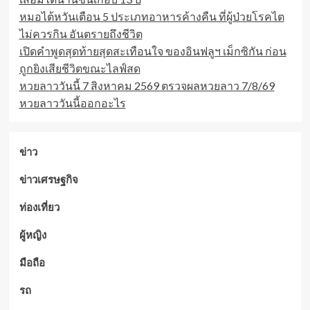
กรุงเทพฯ?
หมอไต้หวันเตือน 5 ประเภทอาหารค้างคืน ที่ผู้ป่วยโรคไต
ไม่ควรกิน อันตรายถึงชีวิต
เปิดคำพูดสุดท้ายสุดสะเทือนใจ ของอินฟลูฯ เม็กซิกัน ก่อน
ถูกยิงเสียชีวิตขณะไลฟ์สด
หวยลาววันนี้ 7 สิงหาคม 2569 ตรวจผลหวยลาว 7/8/69
หวยลาววันนี้ออกอะไร
ข่าว
ข่าวเศรษฐกิจ
ท่องเที่ยว
ผู้หญิง
มือถือ
รถ