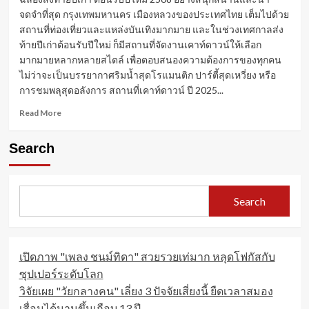
จดจำที่สุด กรุงเทพมหานคร เมืองหลวงของประเทศไทย เต็มไปด้วย
สถานที่ท่องเที่ยวและแหล่งบันเทิงมากมาย และในช่วงเทศกาลส่ง
ท้ายปีเก่าต้อนรับปีใหม่ ก็มีสถานที่จัดงานเคาท์ดาวน์ให้เลือก
มากมายหลากหลายสไตล์ เพื่อตอบสนองความต้องการของทุกคน
ไม่ว่าจะเป็นบรรยากาศริมน้ำสุดโรแมนติก ปาร์ตี้สุดเหวี่ยง หรือ
การชมพลุสุดอลังการ สถานที่เคาท์ดาวน์ ปี 2025...
Read
Read More
more
about
Search
ฉลอง
ส่ง
ท้าย
ปี
Search
เก่า
เคา
ท์
ดาวน์
เปิดภาพ "เพลง ชนม์ทิดา" สวยรวยเท่มาก หลุดโฟกัสกับ
ปี
2025
ซุปเปอร์ระดับโลก
ที่ไหน
วิจัยเผย "วัยกลางคน" เลี่ยง 3 ปัจจัยเสี่ยงนี้ ยืดเวลาสมอง
ดี
เสื่อมได้นานขึ้นเกือบ 13 ปี
ใน