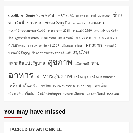
ข่าว
cloudflare
Genie Make A Wish
MRT ลุมพินี
กระทรวงการต่างประเทศ
ข่าววันนี้
ข่าวหวย
ข่าวเศรษฐกิจ
ความงาม
ข่าวเศร้า
คอนเสิร์ตธรรมศาสตร์แฟร์
งานกาชาด 2568
งานแฟร์ 2569
งานแฟร์ มธ รังสิต
ตรวจสลาก
ตรวจหวย
จีนี่ปาฏิหาริย์รักซ่อนกล
ซีรีส์เกาหลี
ซีรี่ย์เกาหลี
ผลสลาก
ต้นไม้ดึงดูดงู
ธรรมศาสตร์แฟร์ 2569
ปฏิเสธการรักษา
พรรณไม้
สมุนไพร
พรรณไม้ดึงดูดงู
ร้านอาหารธรรมศาสตร์แฟร์
สุขภาพ
สลากกินแบ่งรัฐบาล
หวย
หนังเกาหลี
อาหาร
อาหารสุขภาพ
เครื่องปรุง
เครื่องปรุงหมดอายุ
เคล็ดลับก้นครัว
เลขเด็ด
เชฟไทย
เที่ยวงานกาชาด
เมธาชาญ
เลี่ยงรถติด
เว็บล่ม
เสียชีวิตในกัมพูชา
เอกสารเดินทาง
แรงงานไทยต่างประเทศ
You may have missed
HACKED BY ANTONKILL