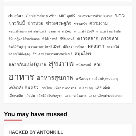
ข่าว
cloudflare
Genie Make A Wish
MRT ลุมพินี
กระทรวงการต่างประเทศ
ข่าววันนี้
ข่าวหวย
ข่าวเศรษฐกิจ
ความงาม
ข่าวเศร้า
คอนเสิร์ตธรรมศาสตร์แฟร์
งานกาชาด 2568
งานแฟร์ 2569
งานแฟร์ มธ รังสิต
ตรวจสลาก
ตรวจหวย
จีนี่ปาฏิหาริย์รักซ่อนกล
ซีรีส์เกาหลี
ซีรี่ย์เกาหลี
ผลสลาก
ต้นไม้ดึงดูดงู
ธรรมศาสตร์แฟร์ 2569
ปฏิเสธการรักษา
พรรณไม้
สมุนไพร
พรรณไม้ดึงดูดงู
ร้านอาหารธรรมศาสตร์แฟร์
สุขภาพ
สลากกินแบ่งรัฐบาล
หวย
หนังเกาหลี
อาหาร
อาหารสุขภาพ
เครื่องปรุง
เครื่องปรุงหมดอายุ
เคล็ดลับก้นครัว
เลขเด็ด
เชฟไทย
เที่ยวงานกาชาด
เมธาชาญ
เลี่ยงรถติด
เว็บล่ม
เสียชีวิตในกัมพูชา
เอกสารเดินทาง
แรงงานไทยต่างประเทศ
You may have missed
HACKED BY ANTONKILL