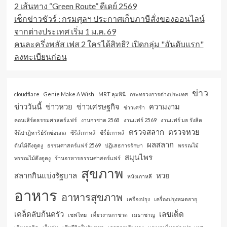
2 เส้นทาง “Green Route” ดีเดย์ 2569
เช็กข่าวชัวร์ : กรมศุลฯ ประกาศเก็บภาษีสั่งของออนไลน์
จากต่างประเทศ เริ่ม 1 ม.ค. 69
คนละครึ่งพลัส เฟส 2 ใครได้สิทธิ? เปิดกลุ่ม "อันดับแรก"
ลงทะเบียนก่อน
ข่าว
cloudflare
Genie Make A Wish
MRT ลุมพินี
กระทรวงการต่างประเทศ
ข่าววันนี้
ข่าวหวย
ข่าวเศรษฐกิจ
ความงาม
ข่าวเศร้า
คอนเสิร์ตธรรมศาสตร์แฟร์
งานกาชาด 2568
งานแฟร์ 2569
งานแฟร์ มธ รังสิต
ตรวจสลาก
ตรวจหวย
จีนี่ปาฏิหาริย์รักซ่อนกล
ซีรีส์เกาหลี
ซีรี่ย์เกาหลี
ผลสลาก
ต้นไม้ดึงดูดงู
ธรรมศาสตร์แฟร์ 2569
ปฏิเสธการรักษา
พรรณไม้
สมุนไพร
พรรณไม้ดึงดูดงู
ร้านอาหารธรรมศาสตร์แฟร์
สุขภาพ
สลากกินแบ่งรัฐบาล
หวย
หนังเกาหลี
อาหาร
อาหารสุขภาพ
เครื่องปรุง
เครื่องปรุงหมดอายุ
เคล็ดลับก้นครัว
เลขเด็ด
เชฟไทย
เที่ยวงานกาชาด
เมธาชาญ