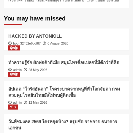
เลี่ยงรถติด
เว็บล่ม
เสียชีวิตในกัมพูชา
เอกสารเดินทาง
แรงงานไทยต่างประเทศ
You may have missed
HACKED BY ANTONKILL
bob_32432e6bdf87
6 August 2026
ผู้หญิง
ทำความรู้จัก ผักพ่อค้าตีเมีย สมุนไพรชื่อแปลกที่มีดีกว่าที่คิด
admin
28 May 2026
ผู้หญิง
อัปเดต “ไวรัสฮันตา” โรคระบาดจากหนูที่ทั่วโลกจับตา กรม
ควบคุมโรคยันไทยยังไม่พบผู้ติดเชื้อ
admin
12 May 2026
ข่าว
วันพืชมงคล 2569 ใครหยุดบ้าง? สรุปชัด ราชการ-ธนาคาร-
เอกชน