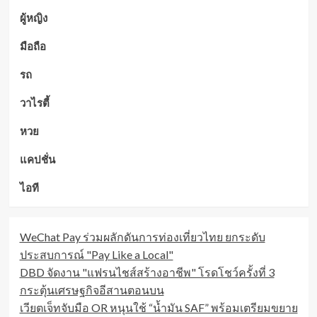
ผู้หญิง
มือถือ
รถ
วาไรตี้
หวย
แคปชั่น
ไอที
WeChat Pay ร่วมผลักดันการท่องเที่ยวไทย ยกระดับ
ประสบการณ์ "Pay Like a Local"
DBD จัดงาน "แฟรนไชส์สร้างอาชีพ" โรดโชว์ครั้งที่ 3
กระตุ้นเศรษฐกิจอีสานตอนบน
เวียตเจ็ทจับมือ OR หนุนใช้ “น้ำมัน SAF” พร้อมเตรียมขยาย