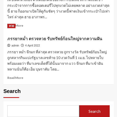
กระเป๋าจากการซื้อลอตเตอรี่ไปทุกงวดไม่เคยพลาด อย่างงวดล่าสุด
นี้ ฮาย ก็ออกมาเปิดให้ดูกันชัดๆ ว่างวดนี้ฟาดเงินเข้ากระเป๋าไปเท่า
ไหร่ ล่าสุด ฮาย อาภาพร...
Read
Read More
หวย
more
about
ภรรยาหม่ำ ตรวจหวย รับทรัพย์ก้อนใหญ่จากความฝัน
เลข
เด็ด
admin
4 April 2022
ฮาย
ภรรยา หม่ำ จ๊กมก ที่ล่าสุด ตรวจหวย ถูกรางวัล รับทรัพย์ก้อนใหญ่
อาภา
ถูกสลากกินแบ่งรัฐบาลเลขท้าย 10 งวดวันที่ 1 เม.ย. ไปหลายใบ
พร
พร้อมเผยว่า ที่มาเลขเด็ดที่ได้นั้นมาจาก แวว จ๊กมก ที่มาเข้าฝัน
ดวง
หลานนั่นก็คือ เอ็ม บุษราคัม โดย...
เฮง
สุด
Read
Read More
ตรวจ
more
หวย
about
1
Search
ภรรยา
สิง
หม่ำ
หา
ตรวจ
65
หวย
Search
รับ
ทรัพย์