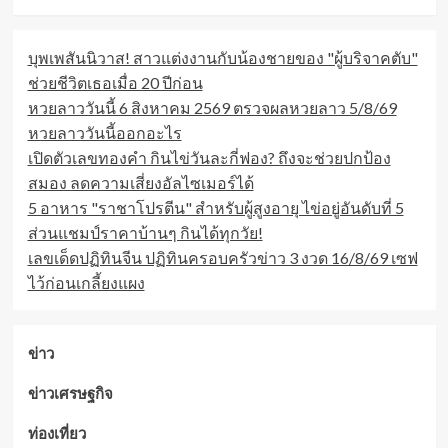
ก้อน
ใหญ่
บุพเพสันนิวาส! สาวแต่งงานกับน้องชายของ "ผู้บริจาคตับ"
จาก
ความ
ช่วยชีวิตเธอเมื่อ 20 ปีก่อน
ฝัน
หวยลาววันนี้ 6 สิงหาคม 2569 ตรวจผลหวยลาว 5/8/69
หวยลาววันนี้ออกอะไร
เปิดตัวเลขทองคำ กินไข่วันละกี่ฟอง? ถึงจะช่วยปกป้อง
สมอง ลดความเสี่ยงอัลไซเมอร์ได้
5 อาหาร "ราชาโปรตีน" สำหรับผู้สูงอายุ ไข่อยู่อันดับที่ 5
ส่วนแชมป์ราคาบ้านๆ กินได้ทุกวัย!
เลขเด็ดปฏิทินจีน ปฏิทินครอบครัวข่าว 3 งวด 16/8/69 เซฟ
ไว้ก่อนเกลี้ยงแผง
ข่าว
ข่าวเศรษฐกิจ
ท่องเที่ยว