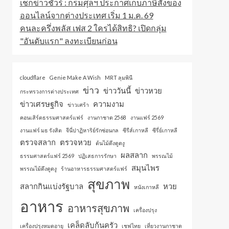
เช็กข่าวชัวร์ : กรมศุลฯ ประกาศเก็บภาษีสั่งของ
ออนไลน์จากต่างประเทศ เริ่ม 1 ม.ค. 69
คนละครึ่งพลัส เฟส 2 ใครได้สิทธิ? เปิดกลุ่ม
"อันดับแรก" ลงทะเบียนก่อน
cloudflare
Genie Make A Wish
MRT ลุมพินี
ข่าว
ข่าววันนี้
ข่าวหวย
กระทรวงการต่างประเทศ
ข่าวเศรษฐกิจ
ความงาม
ข่าวเศร้า
คอนเสิร์ตธรรมศาสตร์แฟร์
งานกาชาด 2568
งานแฟร์ 2569
งานแฟร์ มธ รังสิต
จีนี่ปาฏิหาริย์รักซ่อนกล
ซีรีส์เกาหลี
ซีรี่ย์เกาหลี
ตรวจสลาก
ตรวจหวย
ต้นไม้ดึงดูดงู
ผลสลาก
ธรรมศาสตร์แฟร์ 2569
ปฏิเสธการรักษา
พรรณไม้
สมุนไพร
พรรณไม้ดึงดูดงู
ร้านอาหารธรรมศาสตร์แฟร์
สุขภาพ
สลากกินแบ่งรัฐบาล
หวย
หนังเกาหลี
อาหาร
อาหารสุขภาพ
เครื่องปรุง
เคล็ดลับก้นครัว
เครื่องปรุงหมดอายุ
เชฟไทย
เที่ยวงานกาชาด