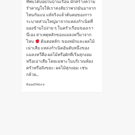
ที่พบได้บ่อยในบ้านเรือน มักสร้างความ
รำคาญใจให้เราสงสัยว่าพวกมันมาจาก
ไหนกันแน่ แท้จริงแล้วต้นตอของการ
ระบาดส่วนใหญ่มาจากแหล่งกำเนิดที่
มองข้ามไปง่าย ๆ ในครัวเรือนของเรา
นี่เอง สาเหตุหลักของแมลงหวี่มาจาก
ไหน
ต้นตอหลัก: ของหมักและผลไม้
เน่าเสีย แหล่งกำเนิดอันดับหนึ่งของ
แมลงหวี่คือ ผลไม้หรือผักที่เริ่มสุกงอม
หรือเน่าเสีย โดยเฉพาะในบริเวณห้อง
ครัวหรือถังขยะ: ผลไม้สุกงอม: เช่น
กล้วย...
Read
Read More
more
about
แมลง
หวี่
มา
จาก
ไหน?
ต้นตอ
เล็ก