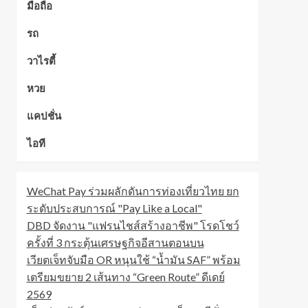
มือถือ
รถ
วาไรตี้
หวย
แคปชั่น
ไอที
WeChat Pay ร่วมผลักดันการท่องเที่ยวไทย ยก
ระดับประสบการณ์ "Pay Like a Local"
DBD จัดงาน "แฟรนไชส์สร้างอาชีพ" โรดโชว์
ครั้งที่ 3 กระตุ้นเศรษฐกิจอีสานตอนบน
เวียตเจ็ทจับมือ OR หนุนใช้ “น้ำมัน SAF” พร้อม
เตรียมขยาย 2 เส้นทาง “Green Route” ดีเดย์
2569