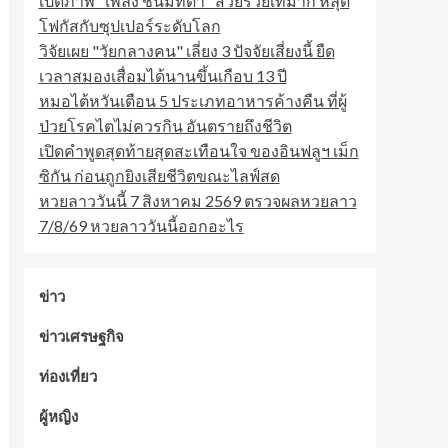
เปิดภาพ "เพลง ชนม์ทิดา" สวยรวยเท่มาก หลุด
โฟกัสกับซุปเปอร์ระดับโลก
วิจัยเผย "วัยกลางคน" เลี่ยง 3 ปัจจัยเสี่ยงนี้ ยืด
เวลาสมองเสื่อมได้นานขึ้นเกือบ 13 ปี
หมอไต้หวันเตือน 5 ประเภทอาหารค้างคืน ที่ผู้
ป่วยโรคไตไม่ควรกิน อันตรายถึงชีวิต
เปิดคำพูดสุดท้ายสุดสะเทือนใจ ของอินฟลูฯ เม็ก
ซิกัน ก่อนถูกยิงเสียชีวิตขณะไลฟ์สด
หวยลาววันนี้ 7 สิงหาคม 2569 ตรวจผลหวยลาว
7/8/69 หวยลาววันนี้ออกอะไร
ข่าว
ข่าวเศรษฐกิจ
ท่องเที่ยว
ผู้หญิง