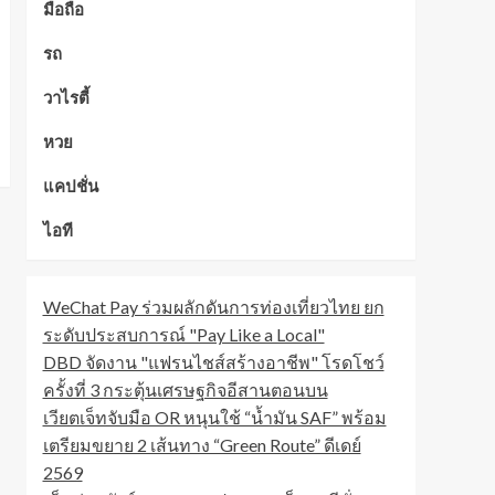
มือถือ
รถ
วาไรตี้
หวย
แคปชั่น
ไอที
WeChat Pay ร่วมผลักดันการท่องเที่ยวไทย ยก
ระดับประสบการณ์ "Pay Like a Local"
DBD จัดงาน "แฟรนไชส์สร้างอาชีพ" โรดโชว์
ครั้งที่ 3 กระตุ้นเศรษฐกิจอีสานตอนบน
เวียตเจ็ทจับมือ OR หนุนใช้ “น้ำมัน SAF” พร้อม
เตรียมขยาย 2 เส้นทาง “Green Route” ดีเดย์
2569