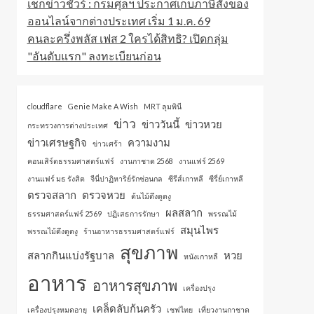
เช็กข่าวชัวร์ : กรมศุลฯ ประกาศเก็บภาษีสั่งของ
ออนไลน์จากต่างประเทศ เริ่ม 1 ม.ค. 69
คนละครึ่งพลัส เฟส 2 ใครได้สิทธิ? เปิดกลุ่ม
"อันดับแรก" ลงทะเบียนก่อน
cloudflare
Genie Make A Wish
MRT ลุมพินี
ข่าว
ข่าววันนี้
ข่าวหวย
กระทรวงการต่างประเทศ
ข่าวเศรษฐกิจ
ความงาม
ข่าวเศร้า
คอนเสิร์ตธรรมศาสตร์แฟร์
งานกาชาด 2568
งานแฟร์ 2569
งานแฟร์ มธ รังสิต
จีนี่ปาฏิหาริย์รักซ่อนกล
ซีรีส์เกาหลี
ซีรี่ย์เกาหลี
ตรวจสลาก
ตรวจหวย
ต้นไม้ดึงดูดงู
ผลสลาก
ธรรมศาสตร์แฟร์ 2569
ปฏิเสธการรักษา
พรรณไม้
สมุนไพร
พรรณไม้ดึงดูดงู
ร้านอาหารธรรมศาสตร์แฟร์
สุขภาพ
สลากกินแบ่งรัฐบาล
หวย
หนังเกาหลี
อาหาร
อาหารสุขภาพ
เครื่องปรุง
เคล็ดลับก้นครัว
เครื่องปรุงหมดอายุ
เชฟไทย
เที่ยวงานกาชาด