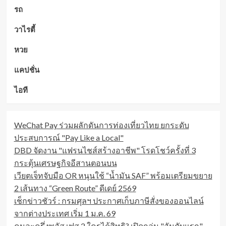
รถ
วาไรตี้
หวย
แคปชั่น
ไอที
WeChat Pay ร่วมผลักดันการท่องเที่ยวไทย ยกระดับ
ประสบการณ์ "Pay Like a Local"
DBD จัดงาน "แฟรนไชส์สร้างอาชีพ" โรดโชว์ครั้งที่ 3
กระตุ้นเศรษฐกิจอีสานตอนบน
เวียตเจ็ทจับมือ OR หนุนใช้ “น้ำมัน SAF” พร้อมเตรียมขยาย
2 เส้นทาง “Green Route” ดีเดย์ 2569
เช็กข่าวชัวร์ : กรมศุลฯ ประกาศเก็บภาษีสั่งของออนไลน์
จากต่างประเทศ เริ่ม 1 ม.ค. 69
คนละครึ่งพลัส เฟส 2 ใครได้สิทธิ? เปิดกลุ่ม "อันดับแรก"