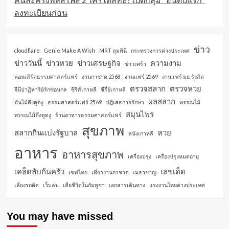
ลงทะเบียนก่อน
ข่าว
cloudflare
Genie Make A Wish
MRT ลุมพินี
กระทรวงการต่างประเทศ
ข่าววันนี้
ข่าวหวย
ข่าวเศรษฐกิจ
ความงาม
ข่าวเศร้า
คอนเสิร์ตธรรมศาสตร์แฟร์
งานกาชาด 2568
งานแฟร์ 2569
งานแฟร์ มธ รังสิต
ตรวจสลาก
ตรวจหวย
จีนี่ปาฏิหาริย์รักซ่อนกล
ซีรีส์เกาหลี
ซีรี่ย์เกาหลี
ผลสลาก
ต้นไม้ดึงดูดงู
ธรรมศาสตร์แฟร์ 2569
ปฏิเสธการรักษา
พรรณไม้
สมุนไพร
พรรณไม้ดึงดูดงู
ร้านอาหารธรรมศาสตร์แฟร์
สุขภาพ
สลากกินแบ่งรัฐบาล
หวย
หนังเกาหลี
อาหาร
อาหารสุขภาพ
เครื่องปรุง
เครื่องปรุงหมดอายุ
เคล็ดลับก้นครัว
เลขเด็ด
เชฟไทย
เที่ยวงานกาชาด
เมธาชาญ
เลี่ยงรถติด
เว็บล่ม
เสียชีวิตในกัมพูชา
เอกสารเดินทาง
แรงงานไทยต่างประเทศ
You may have missed