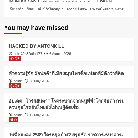
เคล็ดลับก้นครัว
เลขเด็ด
เชฟไทย
เที่ยวงานกาชาด
เมธาชาญ
เลี่ยงรถติด
เว็บล่ม
เสียชีวิตในกัมพูชา
เอกสารเดินทาง
แรงงานไทยต่างประเทศ
You may have missed
HACKED BY ANTONKILL
bob_32432e6bdf87
6 August 2026
ผู้หญิง
ทำความรู้จัก ผักพ่อค้าตีเมีย สมุนไพรชื่อแปลกที่มีดีกว่าที่คิด
admin
28 May 2026
ผู้หญิง
อัปเดต “ไวรัสฮันตา” โรคระบาดจากหนูที่ทั่วโลกจับตา กรม
ควบคุมโรคยันไทยยังไม่พบผู้ติดเชื้อ
admin
12 May 2026
ข่าว
วันพืชมงคล 2569 ใครหยุดบ้าง? สรุปชัด ราชการ-ธนาคาร-