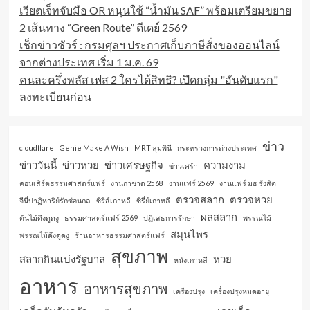
เวียตเจ็ทจับมือ OR หนุนใช้ “น้ำมัน SAF” พร้อมเตรียมขยาย
2 เส้นทาง “Green Route” ดีเดย์ 2569
เช็กข่าวชัวร์ : กรมศุลฯ ประกาศเก็บภาษีสั่งของออนไลน์
จากต่างประเทศ เริ่ม 1 ม.ค. 69
คนละครึ่งพลัส เฟส 2 ใครได้สิทธิ? เปิดกลุ่ม "อันดับแรก"
ลงทะเบียนก่อน
ข่าว
cloudflare
Genie Make A Wish
MRT ลุมพินี
กระทรวงการต่างประเทศ
ข่าววันนี้
ข่าวหวย
ข่าวเศรษฐกิจ
ความงาม
ข่าวเศร้า
คอนเสิร์ตธรรมศาสตร์แฟร์
งานกาชาด 2568
งานแฟร์ 2569
งานแฟร์ มธ รังสิต
ตรวจสลาก
ตรวจหวย
จีนี่ปาฏิหาริย์รักซ่อนกล
ซีรีส์เกาหลี
ซีรี่ย์เกาหลี
ผลสลาก
ต้นไม้ดึงดูดงู
ธรรมศาสตร์แฟร์ 2569
ปฏิเสธการรักษา
พรรณไม้
สมุนไพร
พรรณไม้ดึงดูดงู
ร้านอาหารธรรมศาสตร์แฟร์
สุขภาพ
สลากกินแบ่งรัฐบาล
หวย
หนังเกาหลี
อาหาร
อาหารสุขภาพ
เครื่องปรุง
เครื่องปรุงหมดอายุ