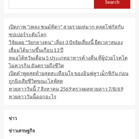
Search
เปิดภาพ "เพลง ชนม์ทิดา" สวยรวยเท่มาก หลุดโฟกัสกับ
ซุปเปอร์ระดับโลก
วิจัยเผย "วัยกลางคน" เลี่ยง 3 ปัจจัยเสี่ยงนี้ ยืดเวลาสมอง
เสื่อมได้นานขึ้นเกือบ 13 ปี
หมอไต้หวันเตือน 5 ประเภทอาหารค้างคืน ที่ผู้ป่วยโรคไต
ไม่ควรกิน อันตรายถึงชีวิต
เปิดคำพูดสุดท้ายสุดสะเทือนใจ ของอินฟลูฯ เม็กซิกัน ก่อน
ถูกยิงเสียชีวิตขณะไลฟ์สด
หวยลาววันนี้ 7 สิงหาคม 2569 ตรวจผลหวยลาว 7/8/69
หวยลาววันนี้ออกอะไร
ข่าว
ข่าวเศรษฐกิจ