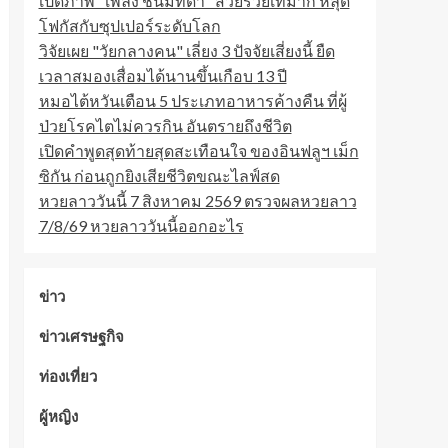
เปิดภาพ "เพลง ชนม์ทิดา" สวยรวยเท่มาก หลุด
โฟกัสกับซุปเปอร์ระดับโลก
วิจัยเผย "วัยกลางคน" เลี่ยง 3 ปัจจัยเสี่ยงนี้ ยืด
เวลาสมองเสื่อมได้นานขึ้นเกือบ 13 ปี
หมอไต้หวันเตือน 5 ประเภทอาหารค้างคืน ที่ผู้
ป่วยโรคไตไม่ควรกิน อันตรายถึงชีวิต
เปิดคำพูดสุดท้ายสุดสะเทือนใจ ของอินฟลูฯ เม็ก
ซิกัน ก่อนถูกยิงเสียชีวิตขณะไลฟ์สด
หวยลาววันนี้ 7 สิงหาคม 2569 ตรวจผลหวยลาว
7/8/69 หวยลาววันนี้ออกอะไร
ข่าว
ข่าวเศรษฐกิจ
ท่องเที่ยว
ผู้หญิง