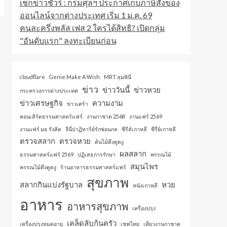
เช็กข่าวชัวร์ : กรมศุลฯ ประกาศเก็บภาษีสั่งของ
ออนไลน์จากต่างประเทศ เริ่ม 1 ม.ค. 69
คนละครึ่งพลัส เฟส 2 ใครได้สิทธิ? เปิดกลุ่ม
"อันดับแรก" ลงทะเบียนก่อน
cloudflare
Genie Make A Wish
MRT ลุมพินี
ข่าว
ข่าววันนี้
ข่าวหวย
กระทรวงการต่างประเทศ
ข่าวเศรษฐกิจ
ความงาม
ข่าวเศร้า
คอนเสิร์ตธรรมศาสตร์แฟร์
งานกาชาด 2568
งานแฟร์ 2569
งานแฟร์ มธ รังสิต
จีนี่ปาฏิหาริย์รักซ่อนกล
ซีรีส์เกาหลี
ซีรี่ย์เกาหลี
ตรวจสลาก
ตรวจหวย
ต้นไม้ดึงดูดงู
ผลสลาก
ธรรมศาสตร์แฟร์ 2569
ปฏิเสธการรักษา
พรรณไม้
สมุนไพร
พรรณไม้ดึงดูดงู
ร้านอาหารธรรมศาสตร์แฟร์
สุขภาพ
สลากกินแบ่งรัฐบาล
หวย
หนังเกาหลี
อาหาร
อาหารสุขภาพ
เครื่องปรุง
เคล็ดลับก้นครัว
เครื่องปรุงหมดอายุ
เชฟไทย
เที่ยวงานกาชาด