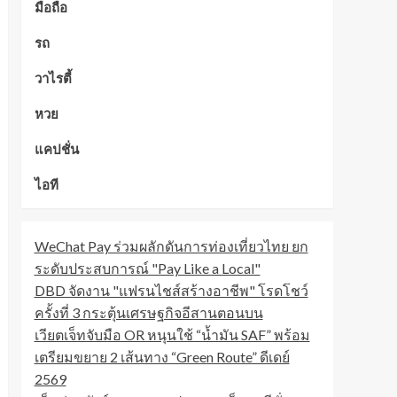
มือถือ
รถ
วาไรตี้
หวย
แคปชั่น
ไอที
WeChat Pay ร่วมผลักดันการท่องเที่ยวไทย ยก
ระดับประสบการณ์ "Pay Like a Local"
DBD จัดงาน "แฟรนไชส์สร้างอาชีพ" โรดโชว์
ครั้งที่ 3 กระตุ้นเศรษฐกิจอีสานตอนบน
เวียตเจ็ทจับมือ OR หนุนใช้ “น้ำมัน SAF” พร้อม
เตรียมขยาย 2 เส้นทาง “Green Route” ดีเดย์
2569