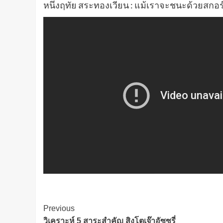
หนึ่งฤทัย สระทองเวียน : แม้เราจะชนะด้วยสกอร์ที
Post
Previous
วิเคราะห์ 5 สาระสำคัญ สิงโตเจ๊าอัซซูรี่