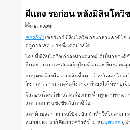
ผีแดง รอก่อน หลังมิลินโควิช
ข่าวกีฬา
เซอร์เกย์ มิลินโควิช กองกลาง ลาซิโอ 
ฤดูกาล 2017-18 นี้แต่อย่างใด
โดยที่ มิลินโควิช กำลังทำผลงานได้เป็นอย่างดีก
ทีมอย่าง แมนเชสเตอร์ ยูไนเต็ด และ ทีมยูเวนตุส 
ทุกๆ คน ต้องมีความเห็นที่แตกต่างกันออกไปอย่า
วิช กล่าวว่า ผมแค่คิดถึงว่าจะทำยังไงให้หายเจ็บ
ในตอนนี้ ผมโฟกัสแต่เรื่องการฟื้นฟูสภาพร่างกาย
และ ผลการแข่งขันกับ ลาซิโอ
และด้วยสถานการณ์ปัจจุบัน มันทำให้ไม่สามารถ
หมายของเราก็คือการคว้าตั๋วไปเล่น
ฟุตบอล
ยูฟ่