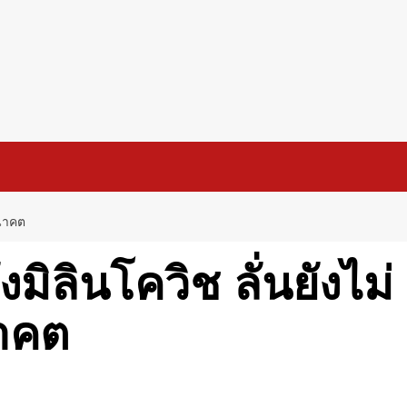
อนาคต
มิลินโควิช ลั่นยังไม่
นาคต