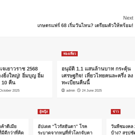
Next
เกษตรแฟร์ 68 เริ่มวันไหน? เตรียมตัวให้พร้อม!
ท่องเที่ยว
นเจเยาวราช 2568
อนุมัติ 1.1 แสนล้านบาท กระตุ้น
ยิ่งใหญ่! อิ่มบุญ อิ่ม
เศรษฐกิจ! เที่ยวไทยคนละครึ่ง ลง
น 10 คืน
ทะเบียนคืนนี้
 October 2025
admin
24 June 2025
ผู้หญิง
ข่าว
ค้าตีเมีย
อัปเดต “ไวรัสฮันตา” โรค
วันพืชมงคล
ีดีกว่าที่คิด
ระบาดจากหนูที่ทั่วโลกจับตา
บ้าง? สรุปช