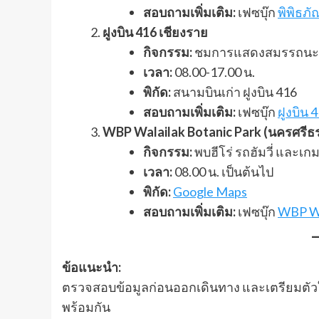
สอบถามเพิ่มเติม:
เฟซบุ๊ก
พิพิธภั
ฝูงบิน 416 เชียงราย
กิจกรรม:
ชมการแสดงสมรรถนะเค
เวลา:
08.00-17.00 น.
พิกัด:
สนามบินเก่า ฝูงบิน 416
สอบถามเพิ่มเติม:
เฟซบุ๊ก
ฝูงบิน 
WBP Walailak Botanic Park (นครศรี
กิจกรรม:
พบฮีโร่ รถฮัมวี่ และเ
เวลา:
08.00 น. เป็นต้นไป
พิกัด:
Google Maps
สอบถามเพิ่มเติม:
เฟซบุ๊ก
WBP Wa
ข้อแนะนำ:
ตรวจสอบข้อมูลก่อนออกเดินทาง และเตรียมตัวให้
พร้อมกัน