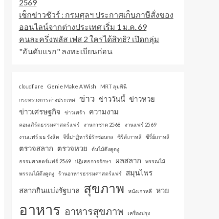
2569
เช็กข่าวชัวร์ : กรมศุลฯ ประกาศเก็บภาษีสั่งของ
ออนไลน์จากต่างประเทศ เริ่ม 1 ม.ค. 69
คนละครึ่งพลัส เฟส 2 ใครได้สิทธิ? เปิดกลุ่ม
"อันดับแรก" ลงทะเบียนก่อน
cloudflare
Genie Make A Wish
MRT ลุมพินี
ข่าว
ข่าววันนี้
ข่าวหวย
กระทรวงการต่างประเทศ
ข่าวเศรษฐกิจ
ความงาม
ข่าวเศร้า
คอนเสิร์ตธรรมศาสตร์แฟร์
งานกาชาด 2568
งานแฟร์ 2569
งานแฟร์ มธ รังสิต
จีนี่ปาฏิหาริย์รักซ่อนกล
ซีรีส์เกาหลี
ซีรี่ย์เกาหลี
ตรวจสลาก
ตรวจหวย
ต้นไม้ดึงดูดงู
ผลสลาก
ธรรมศาสตร์แฟร์ 2569
ปฏิเสธการรักษา
พรรณไม้
สมุนไพร
พรรณไม้ดึงดูดงู
ร้านอาหารธรรมศาสตร์แฟร์
สุขภาพ
สลากกินแบ่งรัฐบาล
หวย
หนังเกาหลี
อาหาร
อาหารสุขภาพ
เครื่องปรุง