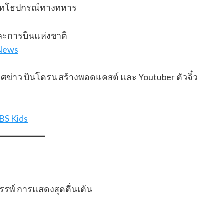
ุทโธปกรณ์ทางทหาร
ละการบินแห่งชาติ
News
ศข่าว บินโดรน สร้างพอดแคสต์ และ Youtuber ตัวจิ๋ว
BS Kids
พ์ การแสดงสุดตื่นเต้น