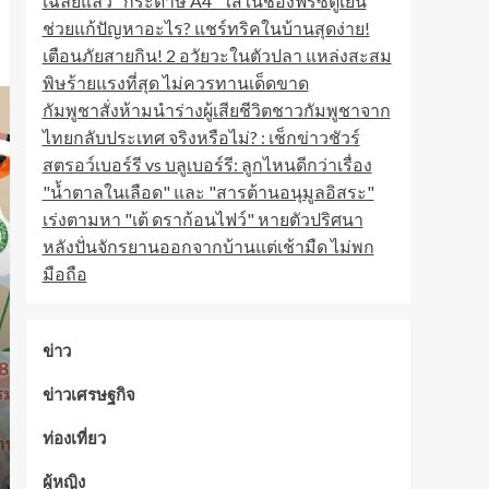
เฉลยแล้ว "กระดาษ A4" ใส่ในช่องฟรีซตู้เย็น
ช่วยแก้ปัญหาอะไร? แชร์ทริคในบ้านสุดง่าย!
เตือนภัยสายกิน! 2 อวัยวะในตัวปลา แหล่งสะสม
พิษร้ายแรงที่สุด ไม่ควรทานเด็ดขาด
กัมพูชาสั่งห้ามนำร่างผู้เสียชีวิตชาวกัมพูชาจาก
ไทยกลับประเทศ จริงหรือไม่? : เช็กข่าวชัวร์
สตรอว์เบอร์รี vs บลูเบอร์รี: ลูกไหนดีกว่าเรื่อง
"น้ำตาลในเลือด" และ "สารต้านอนุมูลอิสระ"
เร่งตามหา "เต้ ดราก้อนไฟว์" หายตัวปริศนา
หลังปั่นจักรยานออกจากบ้านแต่เช้ามืด ไม่พก
มือถือ
ข่าว
ข่าวเศรษฐกิจ
ท่องเที่ยว
ผู้หญิง