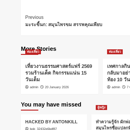
Post
Previous
มะระขี้นก: สมุนไพรขม สรรพคุณเพียบ
Navigation
More Stories
ท่องเที่ยว
ท่องเที่ยว
เที่ยวงานธรรมศาสตร์แฟร์ 2569
เทศกาลกิ
รวมร้านเด็ด กิจกรรมแน่น 15
กลับมาอย่าง
วันเต็ม
ท้อง 10 วั
admin
20 January 2026
admin
7
You may have missed
ผู้หญิง
HACKED BY ANTONKILL
ทำความรู้จัก ผักพ่อ
สมุนไพรชื่อแปลกที่ม
bob_32432e6bdf87