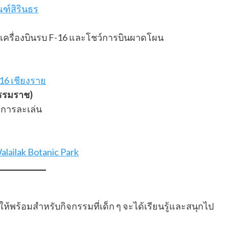
ณฑ์สิรินธร
รื่องบินรบ F-16 และโชว์การบินผาดโผน
416 เชียงราย
ธรรมราช)
กมการละเล่น
lailak Botanic Park
พร้อมสำหรับกิจกรรมที่เด็ก ๆ จะได้เรียนรู้และสนุกไป