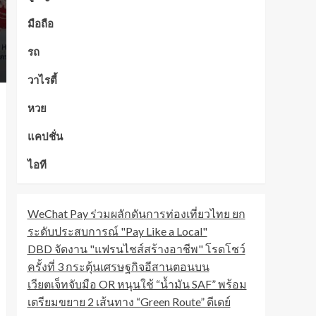
มือถือ
รถ
วาไรตี้
หวย
แคปชั่น
ไอที
WeChat Pay ร่วมผลักดันการท่องเที่ยวไทย ยก
ระดับประสบการณ์ "Pay Like a Local"
DBD จัดงาน "แฟรนไชส์สร้างอาชีพ" โรดโชว์
ครั้งที่ 3 กระตุ้นเศรษฐกิจอีสานตอนบน
เวียตเจ็ทจับมือ OR หนุนใช้ “น้ำมัน SAF” พร้อม
เตรียมขยาย 2 เส้นทาง “Green Route” ดีเดย์