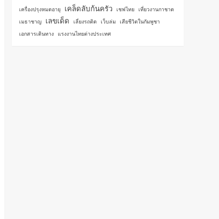
เคล็ดลับก้นครัว
เครื่องปรุงหมดอายุ
เชฟไทย
เที่ยวงานกาชาด
เลขเด็ด
เมธาชาญ
เลี่ยงรถติด
เว็บล่ม
เสียชีวิตในกัมพูชา
เอกสารเดินทาง
แรงงานไทยต่างประเทศ