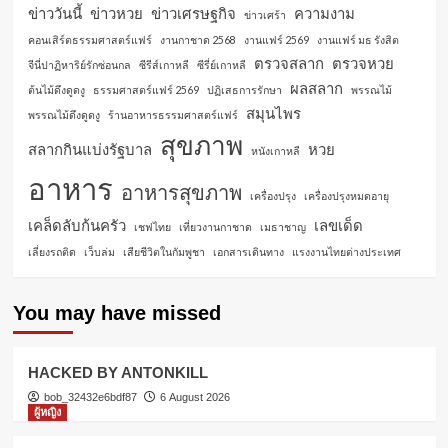
ข่าววันนี้
ข่าวหวย
ข่าวเศรษฐกิจ
ความงาม
ข่าวเศร้า
คอนเสิร์ตธรรมศาสตร์แฟร์
งานกาชาด 2568
งานแฟร์ 2569
งานแฟร์ มธ รังสิต
ตรวจสลาก
ตรวจหวย
จีนี่ปาฏิหาริย์รักซ่อนกล
ซีรีส์เกาหลี
ซีรี่ย์เกาหลี
ผลสลาก
ต้นไม้ดึงดูดงู
ธรรมศาสตร์แฟร์ 2569
ปฏิเสธการรักษา
พรรณไม้
สมุนไพร
พรรณไม้ดึงดูดงู
ร้านอาหารธรรมศาสตร์แฟร์
สุขภาพ
สลากกินแบ่งรัฐบาล
หวย
หนังเกาหลี
อาหาร
อาหารสุขภาพ
เครื่องปรุง
เครื่องปรุงหมดอายุ
เคล็ดลับก้นครัว
เลขเด็ด
เชฟไทย
เที่ยวงานกาชาด
เมธาชาญ
เลี่ยงรถติด
เว็บล่ม
เสียชีวิตในกัมพูชา
เอกสารเดินทาง
แรงงานไทยต่างประเทศ
You may have missed
HACKED BY ANTONKILL
bob_32432e6bdf87
6 August 2026
ผู้หญิง