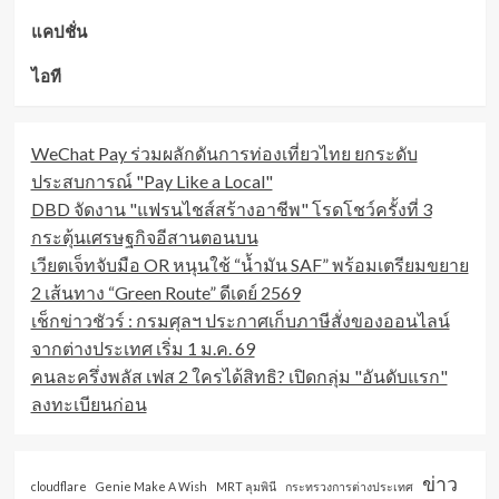
แคปชั่น
ไอที
WeChat Pay ร่วมผลักดันการท่องเที่ยวไทย ยกระดับ
ประสบการณ์ "Pay Like a Local"
DBD จัดงาน "แฟรนไชส์สร้างอาชีพ" โรดโชว์ครั้งที่ 3
กระตุ้นเศรษฐกิจอีสานตอนบน
เวียตเจ็ทจับมือ OR หนุนใช้ “น้ำมัน SAF” พร้อมเตรียมขยาย
2 เส้นทาง “Green Route” ดีเดย์ 2569
เช็กข่าวชัวร์ : กรมศุลฯ ประกาศเก็บภาษีสั่งของออนไลน์
จากต่างประเทศ เริ่ม 1 ม.ค. 69
คนละครึ่งพลัส เฟส 2 ใครได้สิทธิ? เปิดกลุ่ม "อันดับแรก"
ลงทะเบียนก่อน
ข่าว
cloudflare
Genie Make A Wish
MRT ลุมพินี
กระทรวงการต่างประเทศ