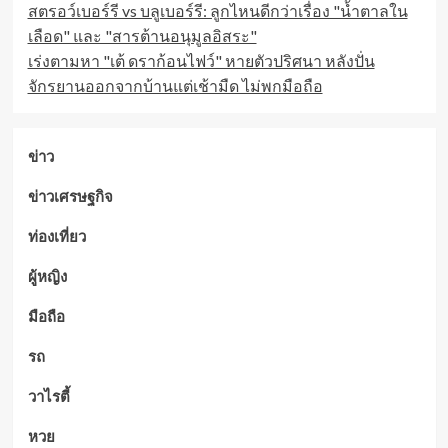
สตรอว์เบอร์รี vs บลูเบอร์รี: ลูกไหนดีกว่าเรื่อง "น้ำตาลใน
เลือด" และ "สารต้านอนุมูลอิสระ"
เร่งตามหา "เต้ ดราก้อนไฟว์" หายตัวปริศนา หลังปั่น
จักรยานออกจากบ้านแต่เช้ามืด ไม่พกมือถือ
ข่าว
ข่าวเศรษฐกิจ
ท่องเที่ยว
ผู้หญิง
มือถือ
รถ
วาไรตี้
หวย