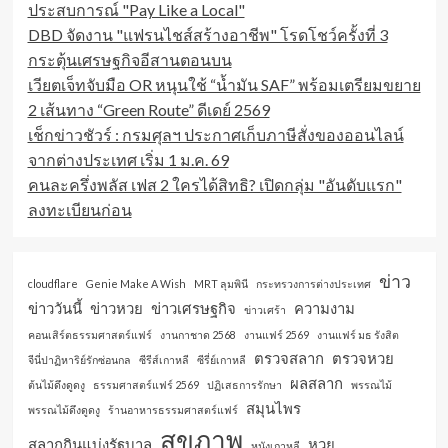
ประสบการณ์ "Pay Like a Local"
DBD จัดงาน "แฟรนไชส์สร้างอาชีพ" โรดโชว์ครั้งที่ 3
กระตุ้นเศรษฐกิจอีสานตอนบน
เวียตเจ็ทจับมือ OR หนุนใช้ “น้ำมัน SAF” พร้อมเตรียมขยาย
2 เส้นทาง “Green Route” ดีเดย์ 2569
เช็กข่าวชัวร์ : กรมศุลฯ ประกาศเก็บภาษีสั่งของออนไลน์
จากต่างประเทศ เริ่ม 1 ม.ค. 69
คนละครึ่งพลัส เฟส 2 ใครได้สิทธิ? เปิดกลุ่ม "อันดับแรก"
ลงทะเบียนก่อน
ข่าว
cloudflare
Genie Make A Wish
MRT ลุมพินี
กระทรวงการต่างประเทศ
ข่าววันนี้
ข่าวหวย
ข่าวเศรษฐกิจ
ความงาม
ข่าวเศร้า
คอนเสิร์ตธรรมศาสตร์แฟร์
งานกาชาด 2568
งานแฟร์ 2569
งานแฟร์ มธ รังสิต
ตรวจสลาก
ตรวจหวย
จีนี่ปาฏิหาริย์รักซ่อนกล
ซีรีส์เกาหลี
ซีรี่ย์เกาหลี
ผลสลาก
ต้นไม้ดึงดูดงู
ธรรมศาสตร์แฟร์ 2569
ปฏิเสธการรักษา
พรรณไม้
สมุนไพร
พรรณไม้ดึงดูดงู
ร้านอาหารธรรมศาสตร์แฟร์
สุขภาพ
สลากกินแบ่งรัฐบาล
หวย
หนังเกาหลี