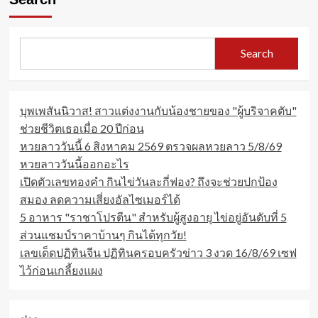
Search
บุพเพสันนิวาส! สาวแต่งงานกับน้องชายของ "ผู้บริจาคตับ"
ช่วยชีวิตเธอเมื่อ 20 ปีก่อน
หวยลาววันนี้ 6 สิงหาคม 2569 ตรวจผลหวยลาว 5/8/69
หวยลาววันนี้ออกอะไร
เปิดตัวเลขทองคำ กินไข่วันละกี่ฟอง? ถึงจะช่วยปกป้อง
สมอง ลดความเสี่ยงอัลไซเมอร์ได้
5 อาหาร "ราชาโปรตีน" สำหรับผู้สูงอายุ ไข่อยู่อันดับที่ 5
ส่วนแชมป์ราคาบ้านๆ กินได้ทุกวัย!
เลขเด็ดปฏิทินจีน ปฏิทินครอบครัวข่าว 3 งวด 16/8/69 เซฟ
ไว้ก่อนเกลี้ยงแผง