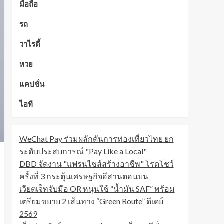
มือถือ
รถ
วาไรตี้
หวย
แคปชั่น
ไอที
WeChat Pay ร่วมผลักดันการท่องเที่ยวไทย ยก
ระดับประสบการณ์ "Pay Like a Local"
DBD จัดงาน "แฟรนไชส์สร้างอาชีพ" โรดโชว์
ครั้งที่ 3 กระตุ้นเศรษฐกิจอีสานตอนบน
เวียตเจ็ทจับมือ OR หนุนใช้ “น้ำมัน SAF” พร้อม
เตรียมขยาย 2 เส้นทาง “Green Route” ดีเดย์
2569