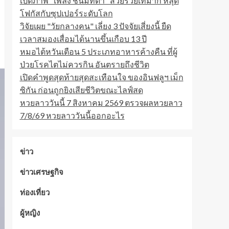
เปิดภาพ "เพลง ชนม์ทิดา" สวยรวยเท่มาก หลุด
โฟกัสกับซุปเปอร์ระดับโลก
วิจัยเผย "วัยกลางคน" เลี่ยง 3 ปัจจัยเสี่ยงนี้ ยืด
เวลาสมองเสื่อมได้นานขึ้นเกือบ 13 ปี
หมอไต้หวันเตือน 5 ประเภทอาหารค้างคืน ที่ผู้
ป่วยโรคไตไม่ควรกิน อันตรายถึงชีวิต
เปิดคำพูดสุดท้ายสุดสะเทือนใจ ของอินฟลูฯ เม็ก
ซิกัน ก่อนถูกยิงเสียชีวิตขณะไลฟ์สด
หวยลาววันนี้ 7 สิงหาคม 2569 ตรวจผลหวยลาว
7/8/69 หวยลาววันนี้ออกอะไร
ข่าว
ข่าวเศรษฐกิจ
ท่องเที่ยว
ผู้หญิง