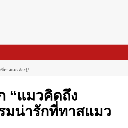
ี่ทาสแมวต้องรู้!
 “แมวคิดถึง
รมน่ารักที่ทาสแมว