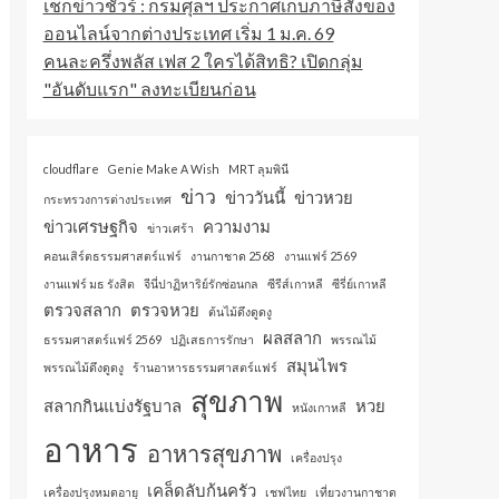
เช็กข่าวชัวร์ : กรมศุลฯ ประกาศเก็บภาษีสั่งของ
ออนไลน์จากต่างประเทศ เริ่ม 1 ม.ค. 69
คนละครึ่งพลัส เฟส 2 ใครได้สิทธิ? เปิดกลุ่ม
"อันดับแรก" ลงทะเบียนก่อน
cloudflare
Genie Make A Wish
MRT ลุมพินี
ข่าว
ข่าววันนี้
ข่าวหวย
กระทรวงการต่างประเทศ
ข่าวเศรษฐกิจ
ความงาม
ข่าวเศร้า
คอนเสิร์ตธรรมศาสตร์แฟร์
งานกาชาด 2568
งานแฟร์ 2569
งานแฟร์ มธ รังสิต
จีนี่ปาฏิหาริย์รักซ่อนกล
ซีรีส์เกาหลี
ซีรี่ย์เกาหลี
ตรวจสลาก
ตรวจหวย
ต้นไม้ดึงดูดงู
ผลสลาก
ธรรมศาสตร์แฟร์ 2569
ปฏิเสธการรักษา
พรรณไม้
สมุนไพร
พรรณไม้ดึงดูดงู
ร้านอาหารธรรมศาสตร์แฟร์
สุขภาพ
สลากกินแบ่งรัฐบาล
หวย
หนังเกาหลี
อาหาร
อาหารสุขภาพ
เครื่องปรุง
เคล็ดลับก้นครัว
เครื่องปรุงหมดอายุ
เชฟไทย
เที่ยวงานกาชาด