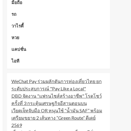
มือถือ
รถ
วาไรตี้
หวย
แคปชั่น
ไอที
WeChat Pay ร่วมผลักดันการท่องเที่ยวไทย ยก
ระดับประสบการณ์ "Pay Like a Local"
DBD จัดงาน "แฟรนไชส์สร้างอาชีพ" โรดโชว์
ครั้งที่ 3 กระตุ้นเศรษฐกิจอีสานตอนบน
เวียตเจ็ทจับมือ OR หนุนใช้ “น้ำมัน SAF” พร้อม
เตรียมขยาย 2 เส้นทาง “Green Route” ดีเดย์
2569