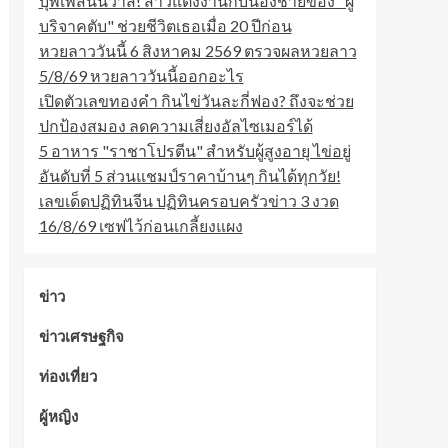
บุพเพสันนิวาส! สาวแต่งงานกับน้องชายของ "ผู้
บริจาคตับ" ช่วยชีวิตเธอเมื่อ 20 ปีก่อน
หวยลาววันนี้ 6 สิงหาคม 2569 ตรวจผลหวยลาว
5/8/69 หวยลาววันนี้ออกอะไร
เปิดตัวเลขทองคำ กินไข่วันละกี่ฟอง? ถึงจะช่วย
ปกป้องสมอง ลดความเสี่ยงอัลไซเมอร์ได้
5 อาหาร "ราชาโปรตีน" สำหรับผู้สูงอายุ ไข่อยู่
อันดับที่ 5 ส่วนแชมป์ราคาบ้านๆ กินได้ทุกวัย!
เลขเด็ดปฏิทินจีน ปฏิทินครอบครัวข่าว 3 งวด
16/8/69 เซฟไว้ก่อนเกลี้ยงแผง
ข่าว
ข่าวเศรษฐกิจ
ท่องเที่ยว
ผู้หญิง