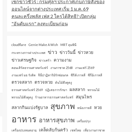
เช็กข่าวชัวร์ : กรมศุลฯ ประกาศเก็บภาษีสั่งของ
ออนไลน์จากต่างประเทศ เริ่ม 1 ม.ค. 69
คนละครึ่งพลัส เฟส 2 ใครได้สิทธิ? เปิดกลุ่ม
"อันดับแรก" ลงทะเบียนก่อน
cloudflare
Genie Make A Wish
MRT ลุมพินี
ข่าว
ข่าววันนี้
ข่าวหวย
กระทรวงการต่างประเทศ
ข่าวเศรษฐกิจ
ความงาม
ข่าวเศร้า
คอนเสิร์ตธรรมศาสตร์แฟร์
งานกาชาด 2568
งานแฟร์ 2569
งานแฟร์ มธ รังสิต
จีนี่ปาฏิหาริย์รักซ่อนกล
ซีรีส์เกาหลี
ซีรี่ย์เกาหลี
ตรวจสลาก
ตรวจหวย
ต้นไม้ดึงดูดงู
ผลสลาก
ธรรมศาสตร์แฟร์ 2569
ปฏิเสธการรักษา
พรรณไม้
สมุนไพร
พรรณไม้ดึงดูดงู
ร้านอาหารธรรมศาสตร์แฟร์
สุขภาพ
สลากกินแบ่งรัฐบาล
หวย
หนังเกาหลี
อาหาร
อาหารสุขภาพ
เครื่องปรุง
เคล็ดลับก้นครัว
เครื่องปรุงหมดอายุ
เชฟไทย
เที่ยวงานกาชาด