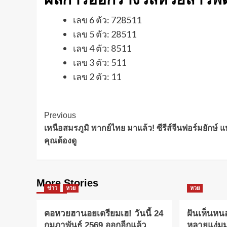
เลข 6 ตัว: 728511
เลข 5 ตัว: 28511
เลข 4 ตัว: 8511
เลข 3 ตัว: 511
เลข 2 ตัว: 11
Post
Previous
เหนือสมรภูมิ พากย์ไทย มาแล้ว! ซีรีส์จีนฟอร์มยักษ์ แห่
Navigation
คุณต้องดู
More Stories
ข่าว
หวย
หวย
คอหวยฮานอยเตรียมเฮ! วันนี้ 24
ฝันเห็นห
กุมภาพันธ์ 2569 ออกอีกแล้ว
หลายแง่มุ