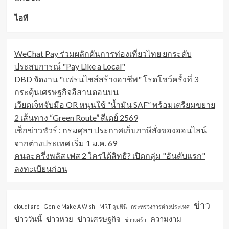
ไอที
WeChat Pay ร่วมผลักดันการท่องเที่ยวไทย ยกระดับ
ประสบการณ์ "Pay Like a Local"
DBD จัดงาน "แฟรนไชส์สร้างอาชีพ" โรดโชว์ครั้งที่ 3
กระตุ้นเศรษฐกิจอีสานตอนบน
เวียตเจ็ทจับมือ OR หนุนใช้ “น้ำมัน SAF” พร้อมเตรียมขยาย
2 เส้นทาง “Green Route” ดีเดย์ 2569
เช็กข่าวชัวร์ : กรมศุลฯ ประกาศเก็บภาษีสั่งของออนไลน์
จากต่างประเทศ เริ่ม 1 ม.ค. 69
คนละครึ่งพลัส เฟส 2 ใครได้สิทธิ? เปิดกลุ่ม "อันดับแรก"
ลงทะเบียนก่อน
ข่าว
cloudflare
Genie Make A Wish
MRT ลุมพินี
กระทรวงการต่างประเทศ
ข่าววันนี้
ข่าวหวย
ข่าวเศรษฐกิจ
ความงาม
ข่าวเศร้า