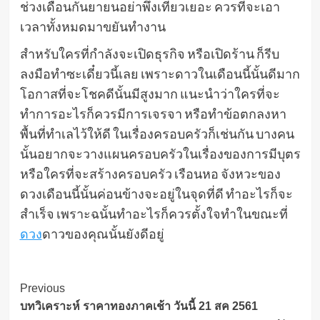
ช่วงเดือนกันยายนอย่าพึ่งเที่ยวเยอะ ควรที่จะเอา
เวลาทั้งหมดมาขยันทำงาน
สำหรับใครที่กำลังจะเปิดธุรกิจ หรือเปิดร้าน ก็รีบ
ลงมือทำซะเดี๋ยวนี้เลย เพราะดาวในเดือนนี้นั้นดีมาก
โอกาสที่จะโชคดีนั้นมีสูงมาก แนะนำว่าใครที่จะ
ทำการอะไรก็ควรมีการเจรจา หรือทำข้อตกลงหา
พื้นที่ทำเลไว้ให้ดี ในเรื่องครอบครัวก็เช่นกัน บางคน
นั้นอยากจะวางแผนครอบครัวในเรื่องของการมีบุตร
หรือใครที่จะสร้างครอบครัว เรือนหอ จังหวะของ
ดวงเดือนนี้นั้นค่อนข้างจะอยู่ในจุดที่ดี ทำอะไรก็จะ
สำเร็จ เพราะฉนั้นทำอะไรก็ควรตั้งใจทำในขณะที่
ดวง
ดาวของคุณนั้นยังดีอยู่
Post
Previous
บทวิเคราะห์ ราคาทองภาคเช้า วันนี้ 21 สค 2561
Navigation