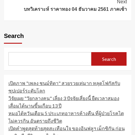
Next
บทวิเคราะห์ ราคาทอง 04 ธันวาคม 2561 ภาคเช้า
Search
Search
เปิดภาพ "เพลง ชนม์ทิดา" สวยรวยเท่มาก หลุดโฟกัสกับ
ซุปเปอร์ระดับโลก
วิจัยเผย "วัยกลางคน" เลี่ยง 3 ปัจจัยเสี่ยงนี้ ยืดเวลาสมอง
เสื่อมได้นานขึ้นเกือบ 13 ปี
หมอไต้หวันเตือน 5 ประเภทอาหารค้างคืน ที่ผู้ป่วยโรคไต
ไม่ควรกิน อันตรายถึงชีวิต
เปิดคำพูดสุดท้ายสุดสะเทือนใจ ของอินฟลูฯ เม็กซิกัน ก่อน