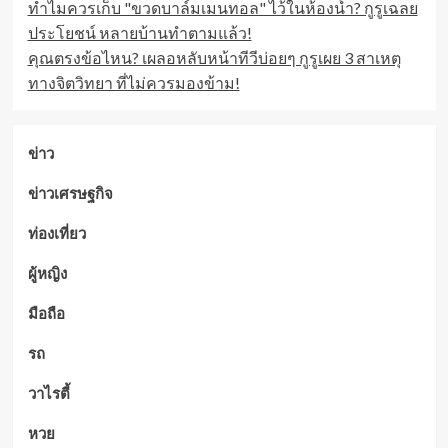
ทำไมควรเก็บ "ขวดบาล์มเมนทอล" ไว้ในห้องน้ำ? กูรูเฉลย
ประโยชน์ หลายบ้านทำตามแล้ว!
คุณตรงข้อไหน? เผลอหลับหน้าทีวีบ่อยๆ กูรูเผย 3 สาเหตุ
ทางจิตวิทยา ที่ไม่ควรมองข้าม!
ข่าว
ข่าวเศรษฐกิจ
ท่องเที่ยว
ผู้หญิง
มือถือ
รถ
วาไรตี้
หวย