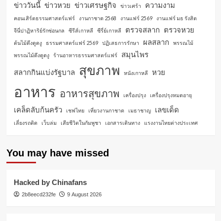
ข่าววันนี้
ข่าวหวย
ข่าวเศรษฐกิจ
ความงาม
ข่าวเศร้า
คอนเสิร์ตธรรมศาสตร์แฟร์
งานกาชาด 2568
งานแฟร์ 2569
งานแฟร์ มธ รังสิต
ตรวจสลาก
ตรวจหวย
จีนี่ปาฏิหาริย์รักซ่อนกล
ซีรีส์เกาหลี
ซีรี่ย์เกาหลี
ผลสลาก
ต้นไม้ดึงดูดงู
ธรรมศาสตร์แฟร์ 2569
ปฏิเสธการรักษา
พรรณไม้
สมุนไพร
พรรณไม้ดึงดูดงู
ร้านอาหารธรรมศาสตร์แฟร์
สุขภาพ
สลากกินแบ่งรัฐบาล
หวย
หนังเกาหลี
อาหาร
อาหารสุขภาพ
เครื่องปรุง
เครื่องปรุงหมดอายุ
เคล็ดลับก้นครัว
เลขเด็ด
เชฟไทย
เที่ยวงานกาชาด
เมธาชาญ
เลี่ยงรถติด
เว็บล่ม
เสียชีวิตในกัมพูชา
เอกสารเดินทาง
แรงงานไทยต่างประเทศ
You may have missed
Hacked by Chinafans
2b8eecd232fe
9 August 2026