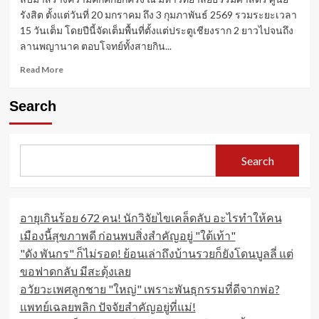
รังสิต ตั้งแต่วันที่ 20 มกราคม ถึง 3 กุมภาพันธ์ 2569 รวมระยะเวลา
15 วันเต็ม โดยปีนี้จัดเต็มพื้นที่ตั้งแต่ประตูเชียงราก 2 ยาวไปจนถึง
ลานพญานาค ตอบโจทย์ทั้งสายกิน...
Read
Read More
more
about
Search
เที่ยว
งาน
ธรรมศาสตร์
แฟร์
Search
2569
รวม
ร้าน
เด็ด
อายุเกินร้อย 672 คน! นักวิจัยไขเคล็ดลับ อะไรทำให้คน
กิจกรรม
แน่น
เมืองนี้สุขภาพดี ก่อนพบสิ่งสำคัญอยู่ "ใต้เท้า"
15
"ดัง พันกร" ก็ไม่รอด! ย้อนเล่าถึงบ้านรวยก็ยังโดนบูลลี่ แต่
วัน
ขอฟาดกลับ มีสะดุ้งเลย
เต็ม
อวัยวะเพศลูกชาย "ใหญ่" เพราะพันธุกรรมที่ดีจากพ่อ?
แพทย์เฉลยพลิก ปัจจัยสำคัญอยู่ที่แม่!