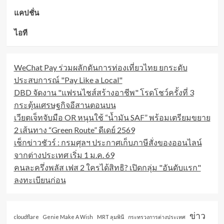
แคปชั่น
ไอที
WeChat Pay ร่วมผลักดันการท่องเที่ยวไทย ยกระดับ
ประสบการณ์ "Pay Like a Local"
DBD จัดงาน "แฟรนไชส์สร้างอาชีพ" โรดโชว์ครั้งที่ 3
กระตุ้นเศรษฐกิจอีสานตอนบน
เวียตเจ็ทจับมือ OR หนุนใช้ “น้ำมัน SAF” พร้อมเตรียมขยาย
2 เส้นทาง “Green Route” ดีเดย์ 2569
เช็กข่าวชัวร์ : กรมศุลฯ ประกาศเก็บภาษีสั่งของออนไลน์
จากต่างประเทศ เริ่ม 1 ม.ค. 69
คนละครึ่งพลัส เฟส 2 ใครได้สิทธิ? เปิดกลุ่ม "อันดับแรก"
ลงทะเบียนก่อน
ข่าว
cloudflare
Genie Make A Wish
MRT ลุมพินี
กระทรวงการต่างประเทศ