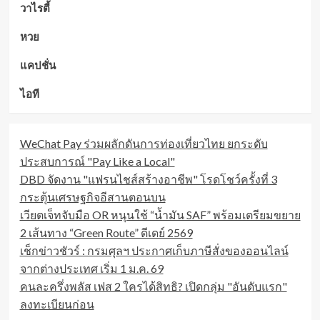
วาไรตี้
หวย
แคปชั่น
ไอที
WeChat Pay ร่วมผลักดันการท่องเที่ยวไทย ยกระดับ
ประสบการณ์ "Pay Like a Local"
DBD จัดงาน "แฟรนไชส์สร้างอาชีพ" โรดโชว์ครั้งที่ 3
กระตุ้นเศรษฐกิจอีสานตอนบน
เวียตเจ็ทจับมือ OR หนุนใช้ “น้ำมัน SAF” พร้อมเตรียมขยาย
2 เส้นทาง “Green Route” ดีเดย์ 2569
เช็กข่าวชัวร์ : กรมศุลฯ ประกาศเก็บภาษีสั่งของออนไลน์
จากต่างประเทศ เริ่ม 1 ม.ค. 69
คนละครึ่งพลัส เฟส 2 ใครได้สิทธิ? เปิดกลุ่ม "อันดับแรก"
ลงทะเบียนก่อน