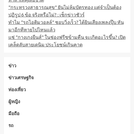
"กระทรวงสาธารณสุข" ยันไม่ล้มบัตรทอง แต่จำเป็นต้อง
ปฏิรูป 6 ข้อ จริงหรือไม่? : เช็กข่าวชัวร์
ทำไม "รถไอติมวอลล์" ชอบวิ่งเร็ว? ได้ยินเสียงเพลงปุ๊บ หัน
มาอีกทีหายไปไหนแล้ว
แช่ "กางเกงยีนส์" ในช่องฟรีซข้ามคืน จะเกิดอะไรขึ้น? เปิด
เคล็ดลับสายเดนิม ประโยชน์เกินคาด
ข่าว
ข่าวเศรษฐกิจ
ท่องเที่ยว
ผู้หญิง
มือถือ
รถ