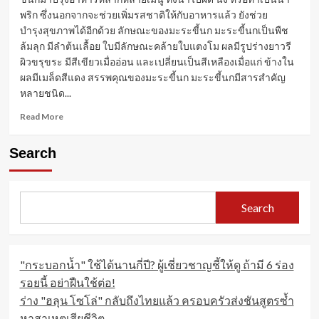
พริก ซึ่งนอกจากจะช่วยเพิ่มรสชาติให้กับอาหารแล้ว ยังช่วย
บำรุงสุขภาพได้อีกด้วย ลักษณะของมะระขี้นก มะระขี้นกเป็นพืช
ล้มลุก มีลำต้นเลื้อย ใบมีลักษณะคล้ายใบแตงโม ผลมีรูปร่างยาวรี
ผิวขรุขระ มีสีเขียวเมื่ออ่อน และเปลี่ยนเป็นสีเหลืองเมื่อแก่ ข้างใน
ผลมีเมล็ดสีแดง สรรพคุณของมะระขี้นก มะระขี้นกมีสารสำคัญ
หลายชนิด...
Read
Read More
more
about
Search
มะระ
ขี้นก:
สมุนไพร
ขม
Search
สรรพคุณ
เพียบ
"กระบอกน้ำ" ใช้ได้นานกี่ปี? ผู้เชี่ยวชาญชี้ให้ดู ถ้ามี 6 ร่อง
รอยนี้ อย่าฝืนใช้ต่อ!
ร่าง "ฮลุน โซโล่" กลับถึงไทยแล้ว ครอบครัวส่งชันสูตรซ้ำ
หาสาเหตุเสียชีวิต