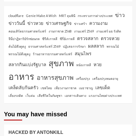
ข่าว
cloudflare
Genie Make A Wish
MRT ลุมพินี
กระทรวงการต่างประเทศ
ข่าววันนี้
ข่าวหวย
ข่าวเศรษฐกิจ
ความงาม
ข่าวเศร้า
คอนเสิร์ตธรรมศาสตร์แฟร์
งานกาชาด 2568
งานแฟร์ 2569
งานแฟร์ มธ รังสิต
ตรวจสลาก
ตรวจหวย
จีนี่ปาฏิหาริย์รักซ่อนกล
ซีรีส์เกาหลี
ซีรี่ย์เกาหลี
ผลสลาก
ต้นไม้ดึงดูดงู
ธรรมศาสตร์แฟร์ 2569
ปฏิเสธการรักษา
พรรณไม้
สมุนไพร
พรรณไม้ดึงดูดงู
ร้านอาหารธรรมศาสตร์แฟร์
สุขภาพ
สลากกินแบ่งรัฐบาล
หวย
หนังเกาหลี
อาหาร
อาหารสุขภาพ
เครื่องปรุง
เครื่องปรุงหมดอายุ
เคล็ดลับก้นครัว
เลขเด็ด
เชฟไทย
เที่ยวงานกาชาด
เมธาชาญ
เลี่ยงรถติด
เว็บล่ม
เสียชีวิตในกัมพูชา
เอกสารเดินทาง
แรงงานไทยต่างประเทศ
You may have missed
HACKED BY ANTONKILL