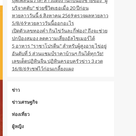
บุพเพสันนิวาส! สาวแต่งงานกับน้องชายของ "ผู้
บริจาคตับ" ช่วยชีวิตเธอเมื่อ 20 ปีก่อน
หวยลาววันนี้ 6 สิงหาคม 2569 ตรวจผลหวยลาว
5/8/69 หวยลาววันนี้ออกอะไร
เปิดตัวเลขทองคำ กินไข่วันละกี่ฟอง? ถึงจะช่วย
ปกป้องสมอง ลดความเสี่ยงอัลไซเมอร์ได้
5 อาหาร "ราชาโปรตีน" สำหรับผู้สูงอายุ ไข่อยู่
อันดับที่ 5 ส่วนแชมป์ราคาบ้านๆ กินได้ทุกวัย!
เลขเด็ดปฏิทินจีน ปฏิทินครอบครัวข่าว 3 งวด
16/8/69 เซฟไว้ก่อนเกลี้ยงแผง
ข่าว
ข่าวเศรษฐกิจ
ท่องเที่ยว
ผู้หญิง