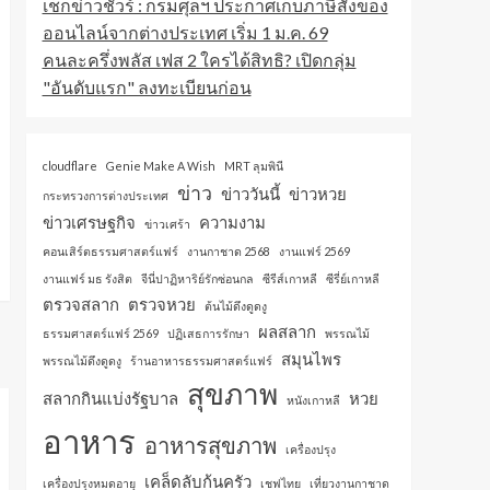
เช็กข่าวชัวร์ : กรมศุลฯ ประกาศเก็บภาษีสั่งของ
ออนไลน์จากต่างประเทศ เริ่ม 1 ม.ค. 69
คนละครึ่งพลัส เฟส 2 ใครได้สิทธิ? เปิดกลุ่ม
"อันดับแรก" ลงทะเบียนก่อน
cloudflare
Genie Make A Wish
MRT ลุมพินี
ข่าว
ข่าววันนี้
ข่าวหวย
กระทรวงการต่างประเทศ
ข่าวเศรษฐกิจ
ความงาม
ข่าวเศร้า
คอนเสิร์ตธรรมศาสตร์แฟร์
งานกาชาด 2568
งานแฟร์ 2569
งานแฟร์ มธ รังสิต
จีนี่ปาฏิหาริย์รักซ่อนกล
ซีรีส์เกาหลี
ซีรี่ย์เกาหลี
ตรวจสลาก
ตรวจหวย
ต้นไม้ดึงดูดงู
ผลสลาก
ธรรมศาสตร์แฟร์ 2569
ปฏิเสธการรักษา
พรรณไม้
สมุนไพร
พรรณไม้ดึงดูดงู
ร้านอาหารธรรมศาสตร์แฟร์
สุขภาพ
สลากกินแบ่งรัฐบาล
หวย
หนังเกาหลี
อาหาร
อาหารสุขภาพ
เครื่องปรุง
เคล็ดลับก้นครัว
เครื่องปรุงหมดอายุ
เชฟไทย
เที่ยวงานกาชาด