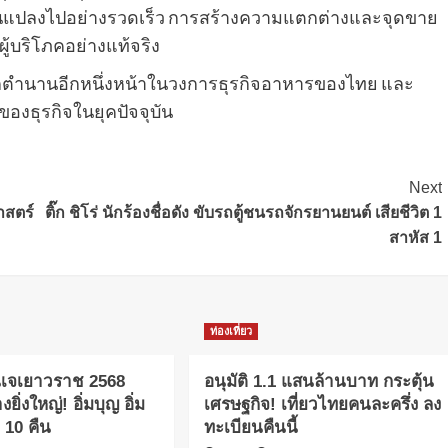
่ยนแปลงไปอย่างรวดเร็ว การสร้างความแตกต่างและจุดขาย
ู้บริโภคอย่างแท้จริง
ฉากตำนานอีกหนึ่งหน้าในวงการธุรกิจอาหารของไทย และ
องธุรกิจในยุคปัจจุบัน
Next
ศาสตร์
ติ๊ก ชิโร่ นักร้องชื่อดัง ขับรถตู้ชนรถจักรยานยนต์ เสียชีวิต 1
สาหัส 1
ท่องเที่ยว
นเจเยาวราช 2568
อนุมัติ 1.1 แสนล้านบาท กระตุ้น
ยิ่งใหญ่! อิ่มบุญ อิ่ม
เศรษฐกิจ! เที่ยวไทยคนละครึ่ง ลง
น 10 คืน
ทะเบียนคืนนี้