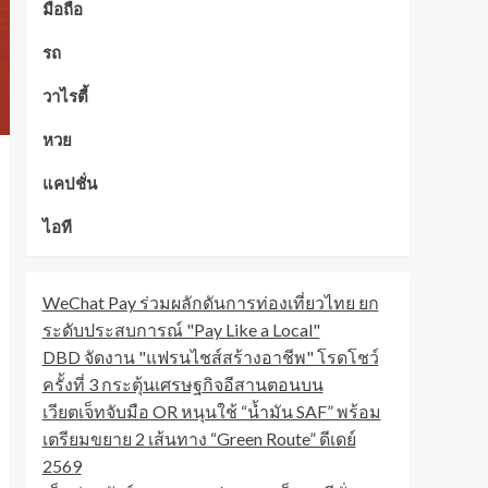
มือถือ
รถ
วาไรตี้
หวย
แคปชั่น
ไอที
WeChat Pay ร่วมผลักดันการท่องเที่ยวไทย ยก
ระดับประสบการณ์ "Pay Like a Local"
DBD จัดงาน "แฟรนไชส์สร้างอาชีพ" โรดโชว์
ครั้งที่ 3 กระตุ้นเศรษฐกิจอีสานตอนบน
เวียตเจ็ทจับมือ OR หนุนใช้ “น้ำมัน SAF” พร้อม
เตรียมขยาย 2 เส้นทาง “Green Route” ดีเดย์
2569