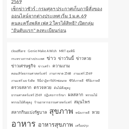
2569
เช็กข่าวชัวร์ : กรมศุลฯ ประกาศเก็บภาษีสั่งของ
ออนไลน์จากต่างประเทศ เริ่ม 1 ม.ค. 69
คนละครึ่งพลัส เฟส 2 ใครได้สิทธิ? เปิดกลุ่ม
"อันดับแรก" ลงทะเบียนก่อน
cloudflare
Genie Make A Wish
MRT ลุมพินี
ข่าว
ข่าววันนี้
ข่าวหวย
กระทรวงการต่างประเทศ
ข่าวเศรษฐกิจ
ความงาม
ข่าวเศร้า
คอนเสิร์ตธรรมศาสตร์แฟร์
งานกาชาด 2568
งานแฟร์ 2569
งานแฟร์ มธ รังสิต
จีนี่ปาฏิหาริย์รักซ่อนกล
ซีรีส์เกาหลี
ซีรี่ย์เกาหลี
ตรวจสลาก
ตรวจหวย
ต้นไม้ดึงดูดงู
ผลสลาก
ธรรมศาสตร์แฟร์ 2569
ปฏิเสธการรักษา
พรรณไม้
สมุนไพร
พรรณไม้ดึงดูดงู
ร้านอาหารธรรมศาสตร์แฟร์
สุขภาพ
สลากกินแบ่งรัฐบาล
หวย
หนังเกาหลี
อาหาร
อาหารสุขภาพ
เครื่องปรุง