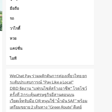
มือถือ
รถ
วาไรตี้
หวย
แคปชั่น
ไอที
WeChat Pay ร่วมผลักดันการท่องเที่ยวไทย ยก
ระดับประสบการณ์ "Pay Like a Local"
DBD จัดงาน "แฟรนไชส์สร้างอาชีพ" โรดโชว์
ครั้งที่ 3 กระตุ้นเศรษฐกิจอีสานตอนบน
เวียตเจ็ทจับมือ OR หนุนใช้ “น้ำมัน SAF” พร้อม
เตรียมขยาย 2 เส้นทาง “Green Route” ดีเดย์