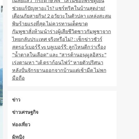
เฉลยแล้ว "กระดาษ A4" ใส่ในช่องฟรีซตู้เย็น
ช่วยแก้ปัญหาอะไร? แชร์ทริคในบ้านสุดง่าย!
เตือนภัยสายกิน! 2 อวัยวะในตัวปลา แหล่งสะสม
พิษร้ายแรงที่สุด ไม่ควรทานเด็ดขาด
กัมพูชาสั่งห้ามนำร่างผู้เสียชีวิตชาวกัมพูชาจาก
ไทยกลับประเทศ จริงหรือไม่? : เช็กข่าวชัวร์
สตรอว์เบอร์รี vs บลูเบอร์รี: ลูกไหนดีกว่าเรื่อง
"น้ำตาลในเลือด" และ "สารต้านอนุมูลอิสระ"
เร่งตามหา "เต้ ดราก้อนไฟว์" หายตัวปริศนา
หลังปั่นจักรยานออกจากบ้านแต่เช้ามืด ไม่พก
มือถือ
ข่าว
ข่าวเศรษฐกิจ
ท่องเที่ยว
ผู้หญิง