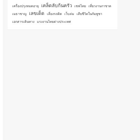
เคล็ดลับก้นครัว
เครื่องปรุงหมดอายุ
เชฟไทย
เที่ยวงานกาชาด
เลขเด็ด
เมธาชาญ
เลี่ยงรถติด
เว็บล่ม
เสียชีวิตในกัมพูชา
เอกสารเดินทาง
แรงงานไทยต่างประเทศ