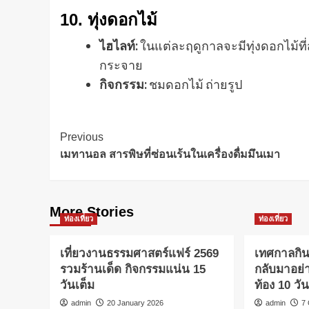
10.
ทุ่งดอกไม้
ไฮไลท์:
ในแต่ละฤดูกาลจะมีทุ่งดอกไม้ที
กระจาย
กิจกรรม:
ชมดอกไม้ ถ่ายรูป
Post
Previous
เมทานอล สารพิษที่ซ่อนเร้นในเครื่องดื่มมึนเมา
Navigation
More Stories
ท่องเที่ยว
ท่องเที่ยว
เที่ยวงานธรรมศาสตร์แฟร์ 2569
เทศกาลกิ
รวมร้านเด็ด กิจกรรมแน่น 15
กลับมาอย่าง
วันเต็ม
ท้อง 10 วั
admin
20 January 2026
admin
7