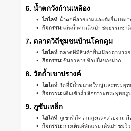
6.
น้ำตกวังก้านเหลือง
ไฮไลท์:
น้ำตกที่สวยงามและร่มรื่น เหม
กิจกรรม:
เล่นน้ำตก เดินป่า ชมธรรมชาติ
7.
ตลาดวิถีชุมชนบ้านโคกตูม
ไฮไลท์:
ตลาดที่มีสินค้าพื้นเมือง อาหาร
กิจกรรม:
ชิมอาหาร ช้อปปิ้งของฝาก
8.
วัดถ้ำเขาปรางค์
ไฮไลท์:
วัดที่มีถ้ำขนาดใหญ่ และพระพุท
กิจกรรม:
เดินเข้าถ้ำ สักการะพระพุทธรู
9.
ภูซับเหล็ก
ไฮไลท์:
ภูเขาที่มีความสูงและสวยงาม ม
กิจกรรม:
กางเต็นท์พักแรม เดินป่า ชมวิว