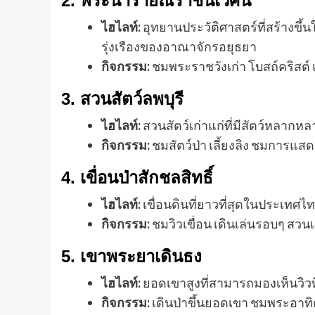
2.
พระนารายณ์ราชนิเวศน์
ไฮไลท์:
อุทยานประวัติศาสตร์ที่สร้างข
รุ่งเรืองของอาณาจักรอยุธยา
กิจกรรม:
ชมพระราชวังเก่า โบสถ์คริสต์
3.
สวนสัตว์ลพบุรี
ไฮไลท์:
สวนสัตว์เก่าแก่ที่มีสัตว์หลากหล
กิจกรรม:
ชมสัตว์ป่า เลี้ยงลิง ชมการแสด
4.
เขื่อนป่าสักชลสิทธิ์
ไฮไลท์:
เขื่อนดินที่ยาวที่สุดในประเทศไ
กิจกรรม:
ชมวิวเขื่อน เดินเล่นรอบๆ สวน
5.
เขาพระยาเดินธง
ไฮไลท์:
ยอดเขาสูงที่สามารถมองเห็นวิวท
กิจกรรม:
เดินป่าขึ้นยอดเขา ชมพระอาทิต