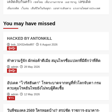
เคล็ดลับก้นครัว
เลขเด็ด
เชฟไทย
เที่ยวงานกาชาด
เมธาชาญ
เลี่ยงรถติด
เว็บล่ม
เสียชีวิตในกัมพูชา
เอกสารเดินทาง
แรงงานไทยต่างประเทศ
You may have missed
HACKED BY ANTONKILL
bob_32432e6bdf87
6 August 2026
ผู้หญิง
ทำความรู้จัก ผักพ่อค้าตีเมีย สมุนไพรชื่อแปลกที่มีดีกว่าที่คิด
admin
28 May 2026
ผู้หญิง
อัปเดต “ไวรัสฮันตา” โรคระบาดจากหนูที่ทั่วโลกจับตา กรม
ควบคุมโรคยันไทยยังไม่พบผู้ติดเชื้อ
admin
12 May 2026
ข่าว
วันพืชมงคล 2569 ใครหยุดบ้าง? สรุปชัด ราชการ-ธนาคาร-