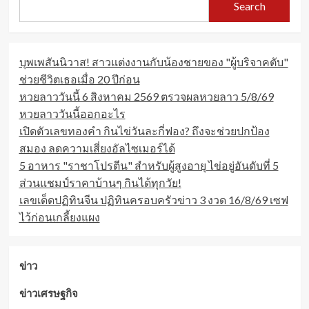
Search
บุพเพสันนิวาส! สาวแต่งงานกับน้องชายของ "ผู้บริจาคตับ"
ช่วยชีวิตเธอเมื่อ 20 ปีก่อน
หวยลาววันนี้ 6 สิงหาคม 2569 ตรวจผลหวยลาว 5/8/69
หวยลาววันนี้ออกอะไร
เปิดตัวเลขทองคำ กินไข่วันละกี่ฟอง? ถึงจะช่วยปกป้อง
สมอง ลดความเสี่ยงอัลไซเมอร์ได้
5 อาหาร "ราชาโปรตีน" สำหรับผู้สูงอายุ ไข่อยู่อันดับที่ 5
ส่วนแชมป์ราคาบ้านๆ กินได้ทุกวัย!
เลขเด็ดปฏิทินจีน ปฏิทินครอบครัวข่าว 3 งวด 16/8/69 เซฟ
ไว้ก่อนเกลี้ยงแผง
ข่าว
ข่าวเศรษฐกิจ