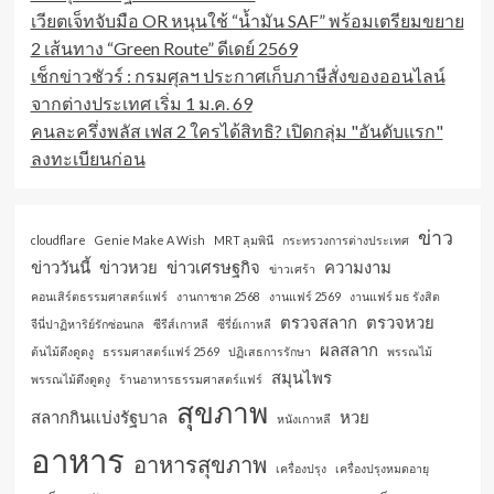
เวียตเจ็ทจับมือ OR หนุนใช้ “น้ำมัน SAF” พร้อมเตรียมขยาย
2 เส้นทาง “Green Route” ดีเดย์ 2569
เช็กข่าวชัวร์ : กรมศุลฯ ประกาศเก็บภาษีสั่งของออนไลน์
จากต่างประเทศ เริ่ม 1 ม.ค. 69
คนละครึ่งพลัส เฟส 2 ใครได้สิทธิ? เปิดกลุ่ม "อันดับแรก"
ลงทะเบียนก่อน
ข่าว
cloudflare
Genie Make A Wish
MRT ลุมพินี
กระทรวงการต่างประเทศ
ข่าววันนี้
ข่าวหวย
ข่าวเศรษฐกิจ
ความงาม
ข่าวเศร้า
คอนเสิร์ตธรรมศาสตร์แฟร์
งานกาชาด 2568
งานแฟร์ 2569
งานแฟร์ มธ รังสิต
ตรวจสลาก
ตรวจหวย
จีนี่ปาฏิหาริย์รักซ่อนกล
ซีรีส์เกาหลี
ซีรี่ย์เกาหลี
ผลสลาก
ต้นไม้ดึงดูดงู
ธรรมศาสตร์แฟร์ 2569
ปฏิเสธการรักษา
พรรณไม้
สมุนไพร
พรรณไม้ดึงดูดงู
ร้านอาหารธรรมศาสตร์แฟร์
สุขภาพ
สลากกินแบ่งรัฐบาล
หวย
หนังเกาหลี
อาหาร
อาหารสุขภาพ
เครื่องปรุง
เครื่องปรุงหมดอายุ