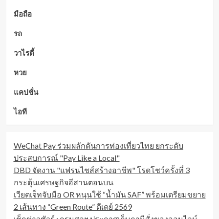
มือถือ
รถ
วาไรตี้
หวย
แคปชั่น
ไอที
WeChat Pay ร่วมผลักดันการท่องเที่ยวไทย ยกระดับ
ประสบการณ์ "Pay Like a Local"
DBD จัดงาน "แฟรนไชส์สร้างอาชีพ" โรดโชว์ครั้งที่ 3
กระตุ้นเศรษฐกิจอีสานตอนบน
เวียตเจ็ทจับมือ OR หนุนใช้ “น้ำมัน SAF” พร้อมเตรียมขยาย
2 เส้นทาง “Green Route” ดีเดย์ 2569
เช็กข่าวชัวร์ : กรมศุลฯ ประกาศเก็บภาษีสั่งของออนไลน์