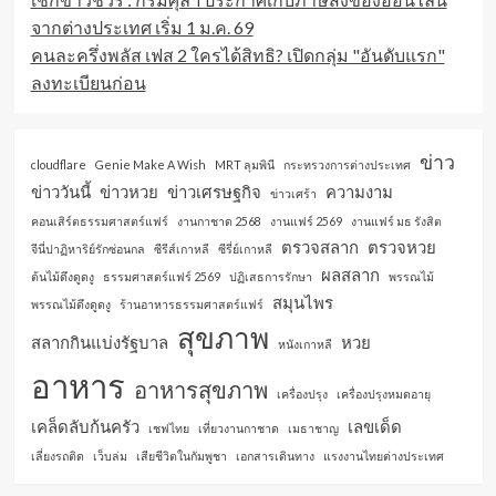
จากต่างประเทศ เริ่ม 1 ม.ค. 69
คนละครึ่งพลัส เฟส 2 ใครได้สิทธิ? เปิดกลุ่ม "อันดับแรก"
ลงทะเบียนก่อน
ข่าว
cloudflare
Genie Make A Wish
MRT ลุมพินี
กระทรวงการต่างประเทศ
ข่าววันนี้
ข่าวหวย
ข่าวเศรษฐกิจ
ความงาม
ข่าวเศร้า
คอนเสิร์ตธรรมศาสตร์แฟร์
งานกาชาด 2568
งานแฟร์ 2569
งานแฟร์ มธ รังสิต
ตรวจสลาก
ตรวจหวย
จีนี่ปาฏิหาริย์รักซ่อนกล
ซีรีส์เกาหลี
ซีรี่ย์เกาหลี
ผลสลาก
ต้นไม้ดึงดูดงู
ธรรมศาสตร์แฟร์ 2569
ปฏิเสธการรักษา
พรรณไม้
สมุนไพร
พรรณไม้ดึงดูดงู
ร้านอาหารธรรมศาสตร์แฟร์
สุขภาพ
สลากกินแบ่งรัฐบาล
หวย
หนังเกาหลี
อาหาร
อาหารสุขภาพ
เครื่องปรุง
เครื่องปรุงหมดอายุ
เคล็ดลับก้นครัว
เลขเด็ด
เชฟไทย
เที่ยวงานกาชาด
เมธาชาญ
เลี่ยงรถติด
เว็บล่ม
เสียชีวิตในกัมพูชา
เอกสารเดินทาง
แรงงานไทยต่างประเทศ