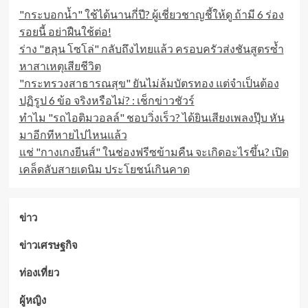
"กระบอกน้ำ" ใช้ได้นานกี่ปี? ผู้เชี่ยวชาญชี้ให้ดู ถ้ามี 6 ร่อง
รอยนี้ อย่าฝืนใช้ต่อ!
ร่าง "ฮลุน โซโล่" กลับถึงไทยแล้ว ครอบครัวส่งชันสูตรซ้ำ
หาสาเหตุเสียชีวิต
"กระทรวงสาธารณสุข" ยันไม่ล้มบัตรทอง แต่จำเป็นต้อง
ปฏิรูป 6 ข้อ จริงหรือไม่? : เช็กข่าวชัวร์
ทำไม "รถไอติมวอลล์" ชอบวิ่งเร็ว? ได้ยินเสียงเพลงปุ๊บ หัน
มาอีกทีหายไปไหนแล้ว
แช่ "กางเกงยีนส์" ในช่องฟรีซข้ามคืน จะเกิดอะไรขึ้น? เปิด
เคล็ดลับสายเดนิม ประโยชน์เกินคาด
ข่าว
ข่าวเศรษฐกิจ
ท่องเที่ยว
ผู้หญิง