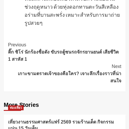
ช่วงฤดูหนาว ด้วยทุ่งดอกทานตะวันสีเหลือง
อร่ามที่บานสะพรั่ง เหมาะสำหรับการมาถ่าย
รูปสวยๆ
Post
Previous
ติ๊ก ชิโร่ นักร้องชื่อดัง ขับรถตู้ชนรถจักรยานยนต์ เสียชีวิต
Navigation
1 สาหัส 1
Next
เกาะขามตราดเจ้าของคือใคร? เจาะลึกเรื่องราวที่น่า
สนใจ
More Stories
ท่องเที่ยว
เที่ยวงานธรรมศาสตร์แฟร์ 2569 รวมร้านเด็ด กิจกรรม
แน่น 15 วันเต็ม