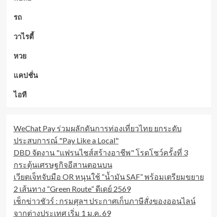
รถ
วาไรตี้
หวย
แคปชั่น
ไอที
WeChat Pay ร่วมผลักดันการท่องเที่ยวไทย ยกระดับ
ประสบการณ์ "Pay Like a Local"
DBD จัดงาน "แฟรนไชส์สร้างอาชีพ" โรดโชว์ครั้งที่ 3
กระตุ้นเศรษฐกิจอีสานตอนบน
เวียตเจ็ทจับมือ OR หนุนใช้ “น้ำมัน SAF” พร้อมเตรียมขยาย
2 เส้นทาง “Green Route” ดีเดย์ 2569
เช็กข่าวชัวร์ : กรมศุลฯ ประกาศเก็บภาษีสั่งของออนไลน์
จากต่างประเทศ เริ่ม 1 ม.ค. 69